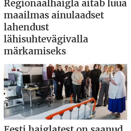
Regionaalhaigla aitab luua
maailmas ainulaadset
lahendust
lähisuhtevägivalla
märkamiseks
Eesti haiglatest on saanud