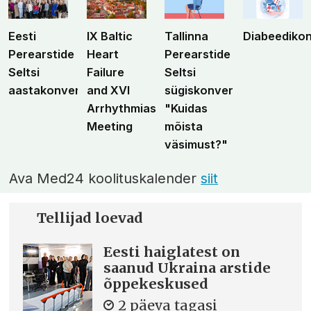
Eesti
IX Baltic
Tallinna
Diabeediko
Perearstide
Heart
Perearstide
Seltsi
Failure
Seltsi
aastakonverents
and XVI
sügiskonverents
Arrhythmias
"Kuidas
Meeting
mõista
väsimust?"
Ava Med24 koolituskalender
siit
Tellijad loevad
Eesti haiglatest on
saanud Ukraina arstide
õppekeskused
2 päeva tagasi