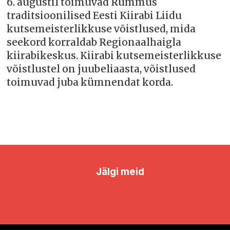
6. augustil toimuvad Rummus
traditsioonilised Eesti Kiirabi Liidu
kutsemeisterlikkuse võistlused, mida
seekord korraldab Regionaalhaigla
kiirabikeskus. Kiirabi kutsemeisterlikkuse
võistlustel on juubeliaasta, võistlused
toimuvad juba kümnendat korda.
Jälgi meid