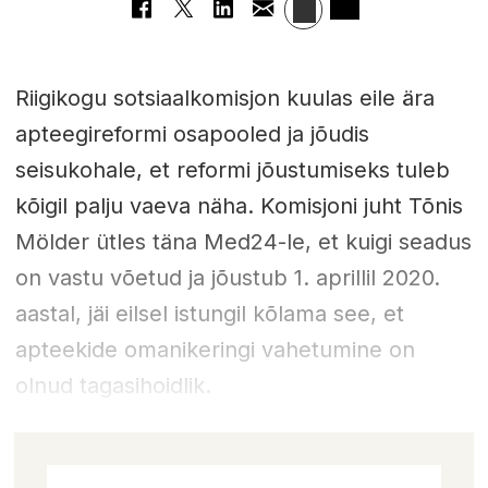
Riigikogu sotsiaalkomisjon kuulas eile ära
apteegireformi osapooled ja jõudis
seisukohale, et reformi jõustumiseks tuleb
kõigil palju vaeva näha. Komisjoni juht Tõnis
Mölder ütles täna Med24-le, et kuigi seadus
on vastu võetud ja jõustub 1. aprillil 2020.
aastal, jäi eilsel istungil kõlama see, et
apteekide omanikeringi vahetumine on
olnud tagasihoidlik.