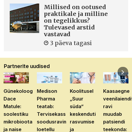
Millised on ootused
praktikale ja milline
on tegelikkus?
Tulevased arstid
vastavad
3 päeva tagasi
Partnerite uudised
Günekoloog
Medison
Koolitusel
Kaasaegne
Dace
Pharma
„Suur
veenilaiendi
Matule:
teatab:
süda“
ravi
soolestiku
Tervisekassa
keskenduti
muudab
mikrobioota
soodusravimite
rasvumise
patsiendi
ja naise
loetellu
ja
teekonda: