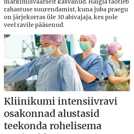
märkimisväärselt kasvanud. Haigla taotleb
rahastuse suurendamist, kuna juba praegu
on järjekorras üle 30 abivajaja, kes pole
veel ravile pääsenud.
Kliinikumi intensiivravi
osakonnad alustasid
teekonda rohelisema