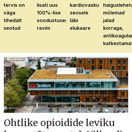
tervis on
lisati uus
kardiovaskulaarhaiguste
haiguslehet
väga
100%-lise
seosele
mõlemad
tihedalt
soodustusega
läbi
jalad
seotud
ravim
elukaare
korraga,
antikoagula
katkestama
Ohtlike opioidide leviku