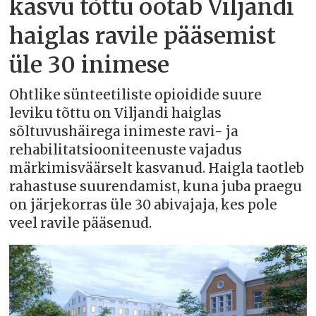
kasvu tõttu ootab Viljandi
haiglas ravile pääsemist
üle 30 inimese
Ohtlike sünteetiliste opioidide suure
leviku tõttu on Viljandi haiglas
sõltuvushäirega inimeste ravi- ja
rehabilitatsiooniteenuste vajadus
märkimisväärselt kasvanud. Haigla taotleb
rahastuse suurendamist, kuna juba praegu
on järjekorras üle 30 abivajaja, kes pole
veel ravile pääsenud.