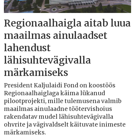
Regionaalhaigla aitab luua
maailmas ainulaadset
lahendust
lähisuhtevägivalla
märkamiseks
President Kaljulaidi Fond on koostöös
Regionaalhaiglaga käima lükanud
pilootprojekti, mille tulemusena valmib
maailmas ainulaadne töötervishoius
rakendatav mudel lähisuhtevägivalla
ohvrite ja vägivaldselt käituvate inimeste
märkamiseks.