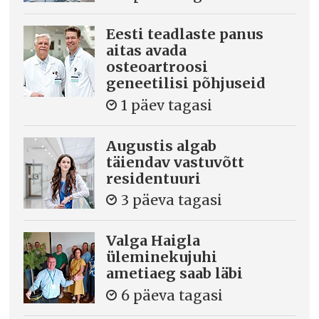
Eesti teadlaste panus
aitas avada
osteoartroosi
geneetilisi põhjuseid
1 päev tagasi
Augustis algab
täiendav vastuvõtt
residentuuri
3 päeva tagasi
Valga Haigla
üleminekujuhi
ametiaeg saab läbi
6 päeva tagasi