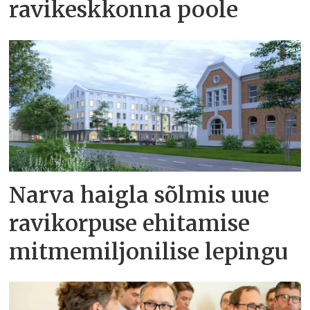
ravikeskkonna poole
Narva haigla sõlmis uue
ravikorpuse ehitamise
mitmemiljonilise lepingu