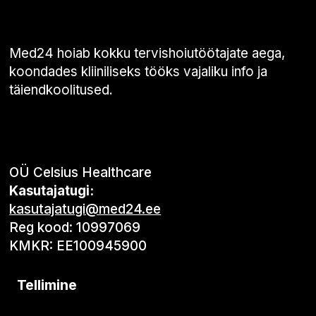
Med24 hoiab kokku tervishoiutöötajate aega,
koondades kliiniliseks tööks vajaliku info ja
täiendkoolitused.
OÜ Celsius Healthcare
Kasutajatugi:
kasutajatugi@med24.ee
Reg kood: 10997069
KMKR: EE100945900
Tellimine