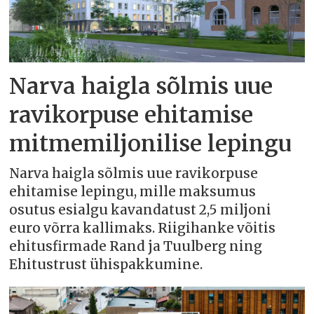
Narva haigla sõlmis uue
ravikorpuse ehitamise
mitmemiljonilise lepingu
Narva haigla sõlmis uue ravikorpuse
ehitamise lepingu, mille maksumus
osutus esialgu kavandatust 2,5 miljoni
euro võrra kallimaks. Riigihanke võitis
ehitusfirmade Rand ja Tuulberg ning
Ehitustrust ühispakkumine.