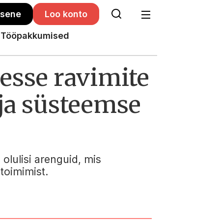
isene
Loo konto
Tööpakkumised
esse ravimite
 ja süsteemse
 olulisi arenguid, mis
toimimist.