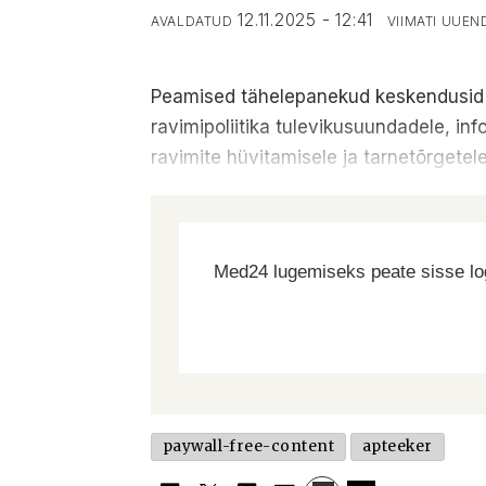
12.11.2025 - 12:41
AVALDATUD
VIIMATI UUE
Peamised tähelepanekud keskendusid Eu
ravimipoliitika tulevikusuundadele, i
ravimite hüvitamisele ja tarnetõrgetele
Med24 lugemiseks peate sisse log
paywall-free-content
apteeker