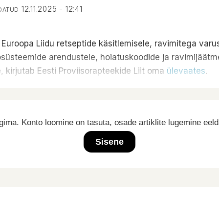
12.11.2025 - 12:41
NDATUD
roopa Liidu retseptide käsitlemisele, ravimitega varus
nfosüsteemide arendustele, hoiatuskoodide ja ravimijäät
, kirjutab Eesti Proviisorapteekide Liit oma
ülevaates
.
ima. Konto loomine on tasuta, osade artiklite lugemine eel
Sisene