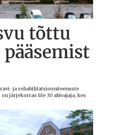
svu tõttu
le pääsemist
ravi- ja rehabilitatsiooniteenuste
n järjekorras üle 30 abivajaja, kes