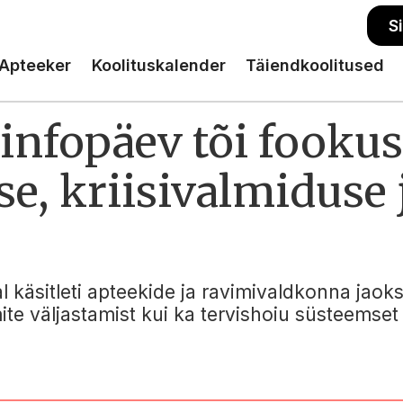
S
Apteeker
Koolituskalender
Täiendkoolitused
infopäev tõi fookus
e, kriisivalmiduse
l käsitleti apteekide ja ravimivaldkonna jaoks
te väljastamist kui ka tervishoiu süsteemset 