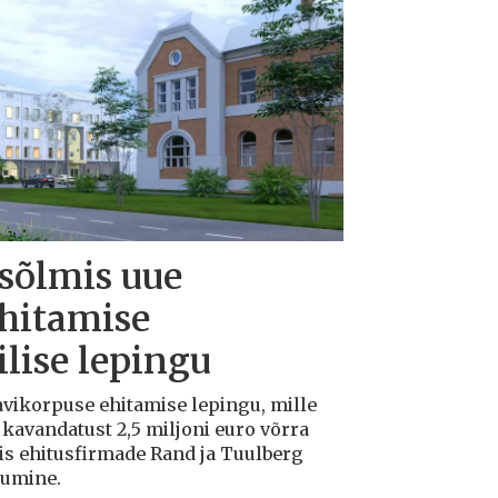
 sõlmis uue
ehitamise
lise lepingu
avikorpuse ehitamise lepingu, mille
avandatust 2,5 miljoni euro võrra
tis ehitusfirmade Rand ja Tuulberg
kumine.