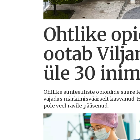
Ohtlike opi
ootab Vilja
üle 30 ini
Ohtlike sünteetiliste opioidide suure l
vajadus märkimisväärselt kasvanud. Ha
pole veel ravile pääsenud.