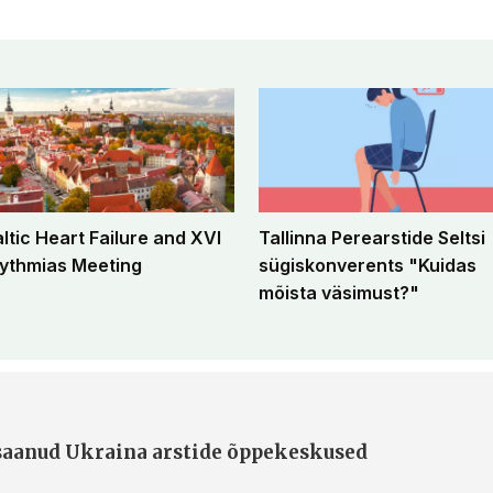
altic Heart Failure and XVI
Tallinna Perearstide Seltsi
ythmias Meeting
sügiskonverents "Kuidas
mõista väsimust?"
 saanud Ukraina arstide õppekeskused