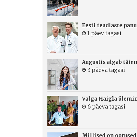
Eesti teadlaste panu
1 päev tagasi
Augustis algab täie
3 päeva tagasi
Valga Haigla ülemin
6 päeva tagasi
Millised on ootused