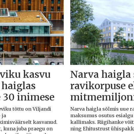
eviku kasvu
Narva haigla
 haiglas
ravikorpuse 
e 30 inimese
mitmemiljoni
eviku tõttu on Viljandi
Narva haigla sõlmis uue r
 ja
maksumus osutus esialgu k
rkimisväärselt kasvanud.
kallimaks. Riigihanke või
t, kuna juba praegu on
ning Ehitustrust ühispak