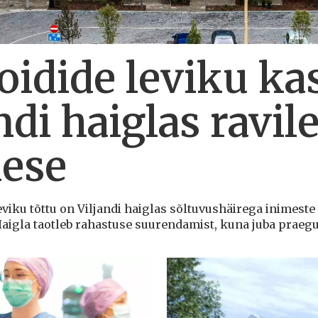
oidide leviku ka
ndi haiglas ravi
mese
eviku tõttu on Viljandi haiglas sõltuvushäirega inimeste 
igla taotleb rahastuse suurendamist, kuna juba praegu o