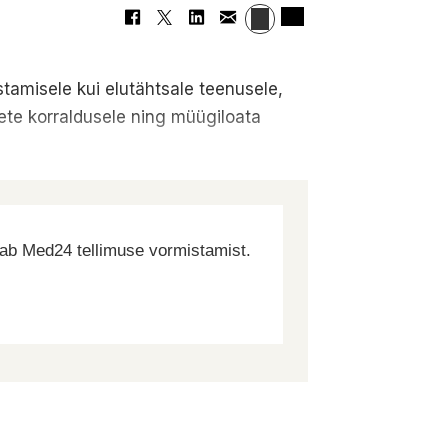
tamisele kui elutähtsale teenusele,
mete korraldusele ning müügiloata
dab Med24 tellimuse vormistamist.