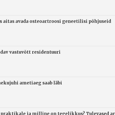
s aitas avada osteoartroosi geneetilisi põhjuseid
ndav vastuvõtt residentuuri
ekujuhi ametiaeg saab läbi
 praktikale ja milline on tegelikkus? Tulevased ar