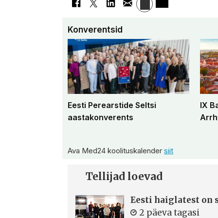
Konverentsid
Eesti Perearstide Seltsi
IX B
aastakonverents
Arrh
Ava Med24 koolituskalender
siit
Tellijad loevad
Eesti haiglatest on
2 päeva tagasi