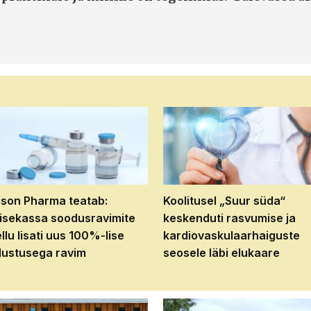
son Pharma teatab:
Koolitusel „Suur süda“
isekassa soodusravimite
keskenduti rasvumise ja
ellu lisati uus 100%-lise
kardiovaskulaarhaiguste
ustusega ravim
seosele läbi elukaare