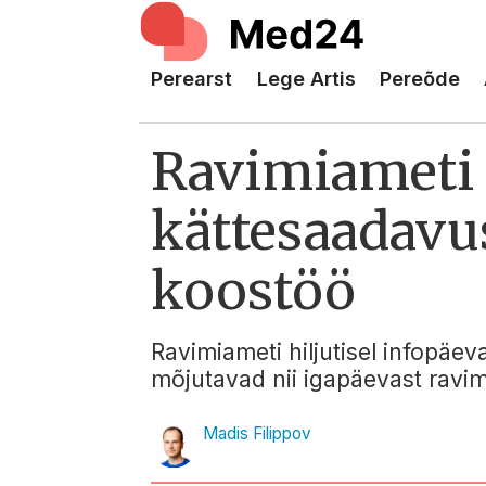
Perearst
Lege Artis
Pereõde
Ravimiameti 
kättesaadavus
koostöö
Ravimiameti hiljutisel infopäeva
mõjutavad nii igapäevast ravimi
Madis Filippov