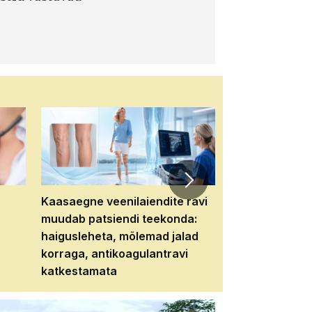
Kaasaegne veenilaiendite ravi
Veebiseminar:
muudab patsiendi teekonda:
patsiendi neere
haigusleheta, mõlemad jalad
tema tulevikku
korraga, antikoagulantravi
katkestamata