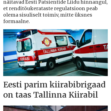
näitavad Eesti Patsientide Liidu hinnangul,
et renditõukerataste regulatsioon peab
olema sisuliselt toimiv, mitte üksnes
formaalne.
Eesti parim kiirabibrigaad
on taas Tallinna Kiirabil