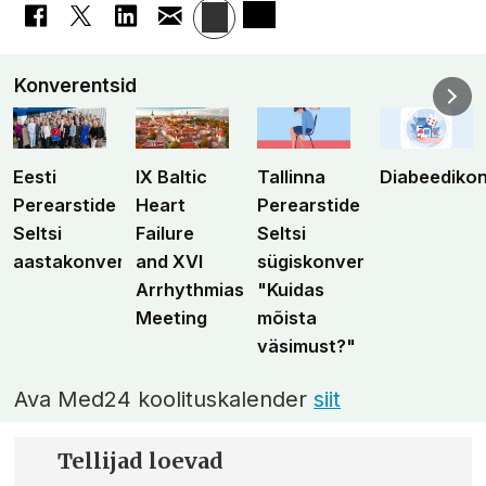
Konverentsid
Eesti
IX Baltic
Tallinna
Diabeediko
Perearstide
Heart
Perearstide
Seltsi
Failure
Seltsi
aastakonverents
and XVI
sügiskonverents
Arrhythmias
"Kuidas
Meeting
mõista
väsimust?"
Ava Med24 koolituskalender
siit
Tellijad loevad