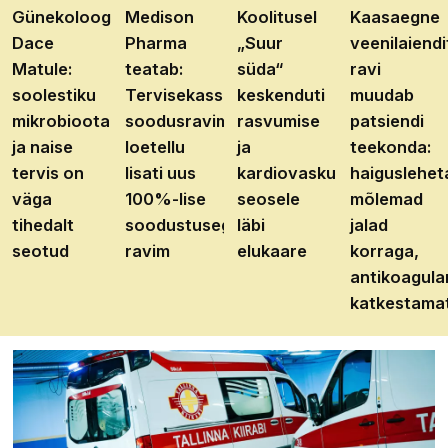
Günekoloog
Medison
Koolitusel
Kaasaegne
Dace
Pharma
„Suur
veenilaiendi
Matule:
teatab:
süda“
ravi
soolestiku
Tervisekassa
keskenduti
muudab
mikrobioota
soodusravimite
rasvumise
patsiendi
ja naise
loetellu
ja
teekonda:
tervis on
lisati uus
kardiovaskulaarhaiguste
haiguslehet
väga
100%-lise
seosele
mõlemad
tihedalt
soodustusega
läbi
jalad
seotud
ravim
elukaare
korraga,
antikoagula
katkestama