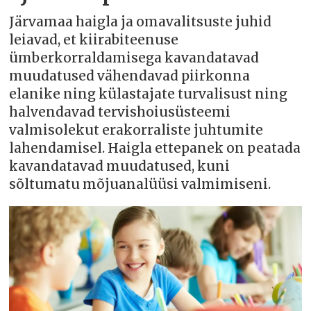
Järvamaa haigla ja omavalitsuste juhid
leiavad, et kiirabiteenuse
ümberkorraldamisega kavandatavad
muudatused vähendavad piirkonna
elanike ning külastajate turvalisust ning
halvendavad tervishoiusüsteemi
valmisolekut erakorraliste juhtumite
lahendamisel. Haigla ettepanek on peatada
kavandatavad muudatused, kuni
sõltumatu mõjuanalüüsi valmimiseni.