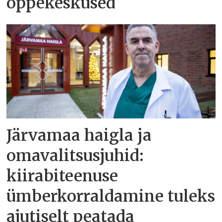
õppekeskused
Järvamaa haigla ja
omavalitsusjuhid:
kiirabiteenuse
ümberkorraldamine tuleks
ajutiselt peatada