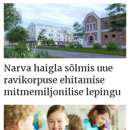
Narva haigla sõlmis uue
ravikorpuse ehitamise
mitmemiljonilise lepingu