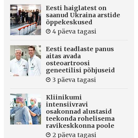
Eesti haiglatest on
saanud Ukraina arstide
õppekeskused
4 päeva tagasi
Eesti teadlaste panus
aitas avada
osteoartroosi
geneetilisi põhjuseid
3 päeva tagasi
Kliinikumi
intensiivravi
osakonnad alustasid
teekonda rohelisema
ravikeskkonna poole
2 päeva tagasi