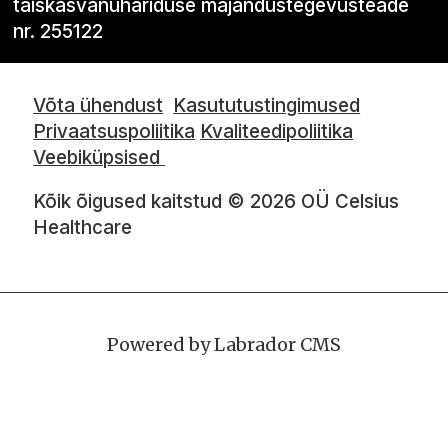
täiskasvanuhariduse majandustegevusteade
nr. 255122
Võta ühendust
Kasututustingimused
Privaatsuspoliitika
Kvaliteedipoliitika
Veebiküpsised
Kõik õigused kaitstud © 2026 OÜ Celsius
Healthcare
Powered by Labrador CMS