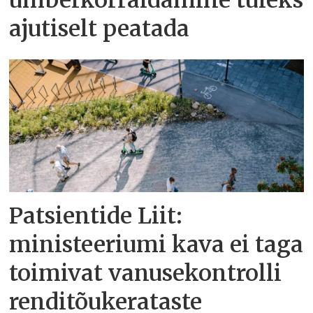
ümberkorraldamine tuleks
ajutiselt peatada
Patsientide Liit:
ministeeriumi kava ei taga
toimivat vanusekontrolli
renditõukerataste