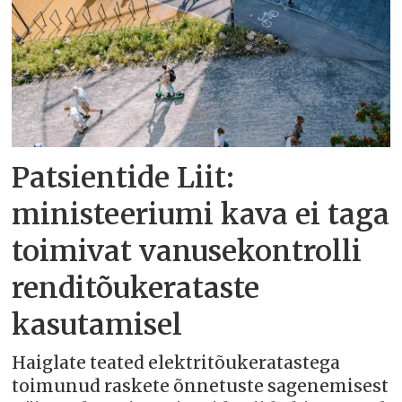
Patsientide Liit:
ministeeriumi kava ei taga
toimivat vanusekontrolli
renditõukerataste
kasutamisel
Haiglate teated elektritõukeratastega
toimunud raskete õnnetuste sagenemisest