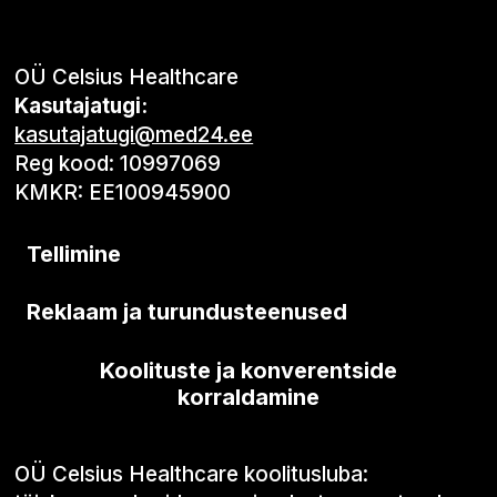
OÜ Celsius Healthcare
Kasutajatugi:
kasutajatugi@med24.ee
Reg kood: 10997069
KMKR: EE100945900
Tellimine
Reklaam ja turundusteenused
Koolituste ja konverentside
korraldamine
OÜ Celsius Healthcare koolitusluba: