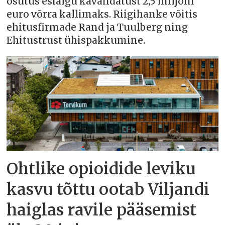
osutus esialgu kavandatust 2,5 miljoni
euro võrra kallimaks. Riigihanke võitis
ehitusfirmade Rand ja Tuulberg ning
Ehitustrust ühispakkumine.
Ohtlike opioidide leviku
kasvu tõttu ootab Viljandi
haiglas ravile pääsemist