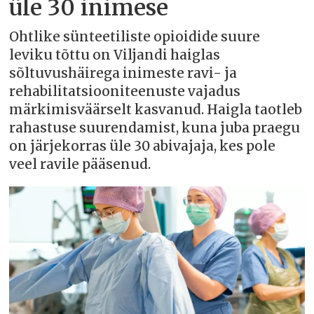
üle 30 inimese
Ohtlike sünteetiliste opioidide suure
leviku tõttu on Viljandi haiglas
sõltuvushäirega inimeste ravi- ja
rehabilitatsiooniteenuste vajadus
märkimisväärselt kasvanud. Haigla taotleb
rahastuse suurendamist, kuna juba praegu
on järjekorras üle 30 abivajaja, kes pole
veel ravile pääsenud.