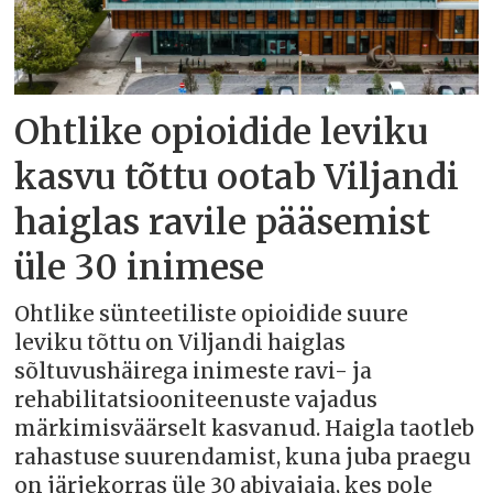
Ohtlike opioidide leviku
kasvu tõttu ootab Viljandi
haiglas ravile pääsemist
üle 30 inimese
Ohtlike sünteetiliste opioidide suure
leviku tõttu on Viljandi haiglas
sõltuvushäirega inimeste ravi- ja
rehabilitatsiooniteenuste vajadus
märkimisväärselt kasvanud. Haigla taotleb
rahastuse suurendamist, kuna juba praegu
on järjekorras üle 30 abivajaja, kes pole