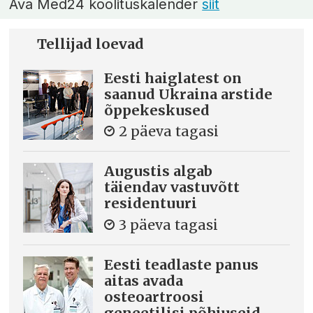
Ava Med24 koolituskalender
siit
Tellijad loevad
Eesti haiglatest on
saanud Ukraina arstide
õppekeskused
2 päeva tagasi
Augustis algab
täiendav vastuvõtt
residentuuri
3 päeva tagasi
Eesti teadlaste panus
aitas avada
osteoartroosi
geneetilisi põhjuseid