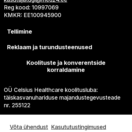
Reg kood: 10997069
KMKR: EE100945900
Tellimine
Reklaam ja turundusteenused
Koolituste ja konverentside
korraldamine
OÜ Celsius Healthcare koolitusluba:
täiskasvanuhariduse majandustegevusteade
nr. 255122
Võta ühendust
Kasututustingimused