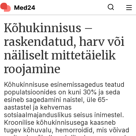
Kõhukinnisus –
raskendatud, harv või
näiliselt mittetäielik
roojamine
Kõhukinnisuse esinemissagedus teatud
populatsioonides on kuni 30% ja seda
esineb sagedamini naistel, üle 65-
aastastel ja kehvemas
sotsiaalmajanduslikus seisus inimestel.
Kroonilise kõhukinnisusega kaasneb
tugev kõhuvalu, hemorroidid, mis võivad