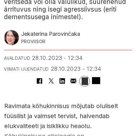
veritseda või olla valulikud, suurenenud
ärrituvus ning isegi agressiivsus (eriti
dementsusega inimestel).
Jekaterina Parovinčaka
PROVIISOR
28.10.2023 - 12:34
AVALDATUD
28.10.2023 - 12:34
VIIMATI UUENDATUD
Ravimata kõhukinnisus mõjutab oluliselt
füüsilist ja vaimset tervist, halvendab
elukvaliteeti ja isiklikku heaolu.