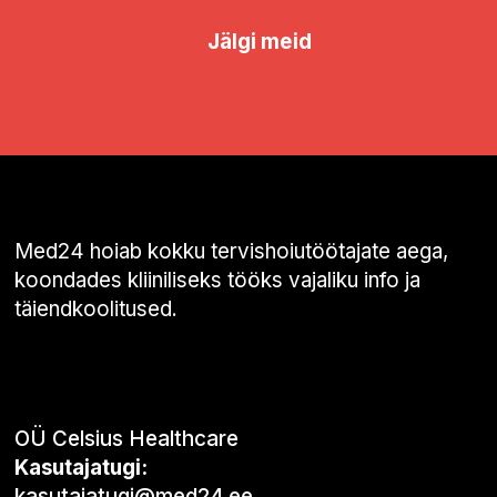
Jälgi meid
Med24 hoiab kokku tervishoiutöötajate aega,
koondades kliiniliseks tööks vajaliku info ja
täiendkoolitused.
OÜ Celsius Healthcare
Kasutajatugi:
kasutajatugi@med24.ee