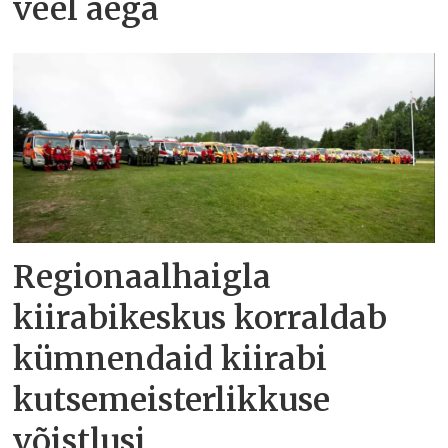
veel aega
Regionaalhaigla
kiirabikeskus korraldab
kümnendaid kiirabi
kutsemeisterlikkuse
võistlusi