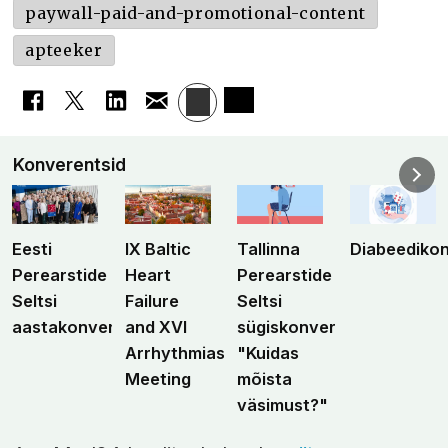
paywall-paid-and-promotional-content
apteeker
Konverentsid
Eesti
IX Baltic
Tallinna
Diabeediko
Perearstide
Heart
Perearstide
Seltsi
Failure
Seltsi
aastakonverents
and XVI
sügiskonverents
Arrhythmias
"Kuidas
Meeting
mõista
väsimust?"