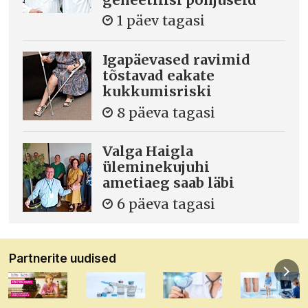
1 päev tagasi
Igapäevased ravimid
tõstavad eakate
kukkumisriski
8 päeva tagasi
Valga Haigla
üleminekujuhi
ametiaeg saab läbi
6 päeva tagasi
Partnerite uudised