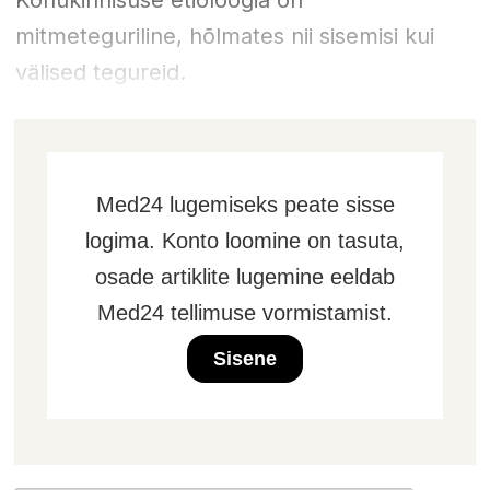
Kõhukinnisuse etioloogia on
mitmeteguriline, hõlmates nii sisemisi kui
välised tegureid.
Med24 lugemiseks peate sisse
logima. Konto loomine on tasuta,
osade artiklite lugemine eeldab
Med24 tellimuse vormistamist.
Sisene