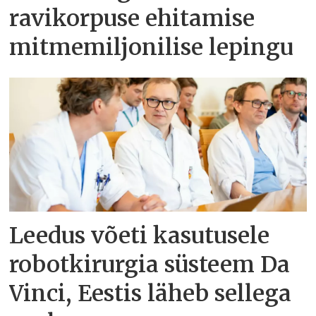
ravikorpuse ehitamise
mitmemiljonilise lepingu
Leedus võeti kasutusele
robotkirurgia süsteem Da
Vinci, Eestis läheb sellega