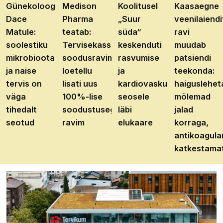
Günekoloog
Medison
Koolitusel
Kaasaegne
Dace
Pharma
„Suur
veenilaiendi
Matule:
teatab:
süda“
ravi
soolestiku
Tervisekassa
keskenduti
muudab
mikrobioota
soodusravimite
rasvumise
patsiendi
ja naise
loetellu
ja
teekonda:
tervis on
lisati uus
kardiovaskulaarhaiguste
haiguslehet
väga
100%-lise
seosele
mõlemad
tihedalt
soodustusega
läbi
jalad
seotud
ravim
elukaare
korraga,
antikoagula
katkestama