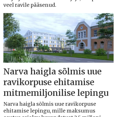
veel ravile pääsenud.
Narva haigla sõlmis uue
ravikorpuse ehitamise
mitmemiljonilise lepingu
Narva haigla sõlmis uue ravikorpuse
ehitamise lepingu, mille maksumus