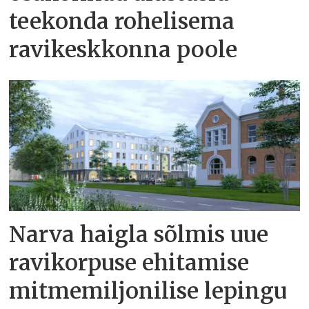
teekonda rohelisema
ravikeskkonna poole
Narva haigla sõlmis uue
ravikorpuse ehitamise
mitmemiljonilise lepingu