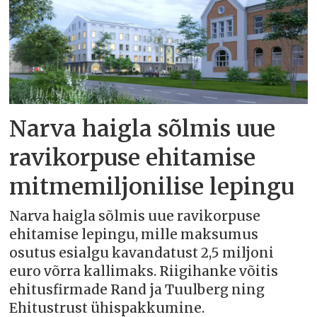
Narva haigla sõlmis uue
ravikorpuse ehitamise
mitmemiljonilise lepingu
Narva haigla sõlmis uue ravikorpuse
ehitamise lepingu, mille maksumus
osutus esialgu kavandatust 2,5 miljoni
euro võrra kallimaks. Riigihanke võitis
ehitusfirmade Rand ja Tuulberg ning
Ehitustrust ühispakkumine.