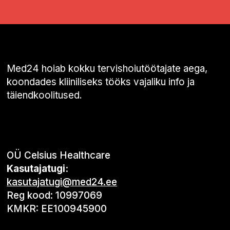
Med24 hoiab kokku tervishoiutöötajate aega,
koondades kliiniliseks tööks vajaliku info ja
täiendkoolitused.
OÜ Celsius Healthcare
Kasutajatugi:
kasutajatugi@med24.ee
Reg kood: 10997069
KMKR: EE100945900