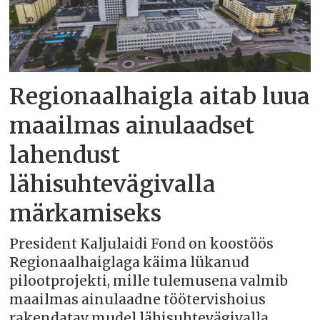
Regionaalhaigla aitab luua
maailmas ainulaadset
lahendust
lähisuhtevägivalla
märkamiseks
President Kaljulaidi Fond on koostöös
Regionaalhaiglaga käima lükanud
pilootprojekti, mille tulemusena valmib
maailmas ainulaadne töötervishoius
rakendatav mudel lähisuhtevägivalla