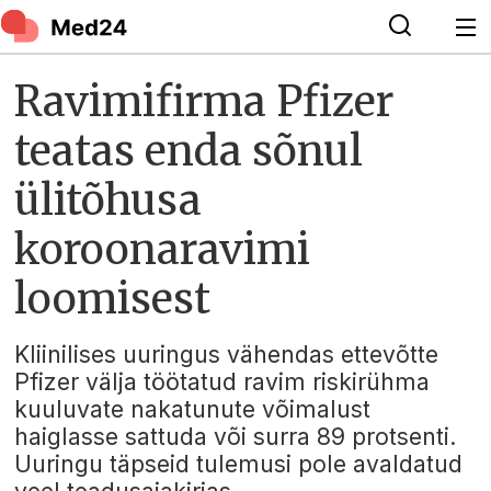
Ravimifirma Pfizer
teatas enda sõnul
ülitõhusa
koroonaravimi
loomisest
Kliinilises uuringus vähendas ettevõtte
Pfizer välja töötatud ravim riskirühma
kuuluvate nakatunute võimalust
haiglasse sattuda või surra 89 protsenti.
Uuringu täpseid tulemusi pole avaldatud