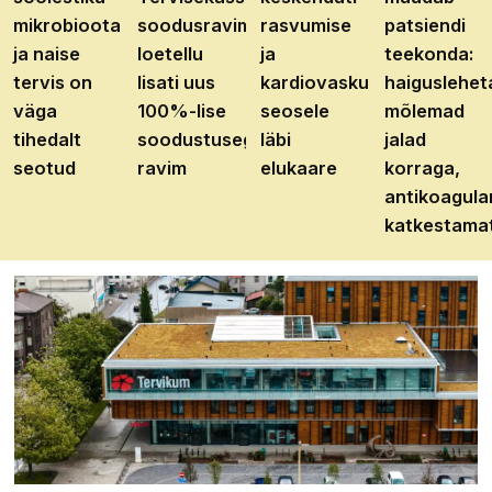
mikrobioota
soodusravimite
rasvumise
patsiendi
ja naise
loetellu
ja
teekonda:
tervis on
lisati uus
kardiovaskulaarhaiguste
haiguslehet
väga
100%-lise
seosele
mõlemad
tihedalt
soodustusega
läbi
jalad
seotud
ravim
elukaare
korraga,
antikoagula
katkestama