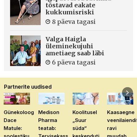
tõstavad eakate
kukkumisriski
8 päeva tagasi
Valga Haigla
üleminekujuhi
ametiaeg saab läbi
6 päeva tagasi
Partnerite uudised
Günekoloog
Medison
Koolitusel
Kaasaegne
Dace
Pharma
„Suur
veenilaiendi
Matule:
teatab:
süda“
ravi
soolestiku
Tervisekassa
keskenduti
muudab