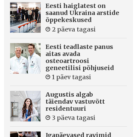
Eesti haiglatest on
saanud Ukraina arstide
õppekeskused
2 päeva tagasi
Eesti teadlaste panus
aitas avada
osteoartroosi
geneetilisi põhjuseid
1 päev tagasi
Augustis algab
täiendav vastuvõtt
residentuuri
3 päeva tagasi
Igapäevased ravimid