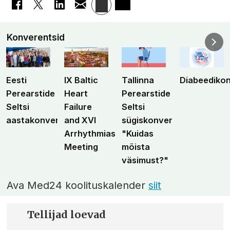
Konverentsid
Eesti
IX Baltic
Tallinna
Diabeediko
Perearstide
Heart
Perearstide
Seltsi
Failure
Seltsi
aastakonverents
and XVI
sügiskonverents
Arrhythmias
"Kuidas
Meeting
mõista
väsimust?"
Ava Med24 koolituskalender
siit
Tellijad loevad