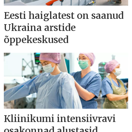
Eesti haiglatest on saanud
Ukraina arstide
õppekeskused
Kliinikumi intensiivravi
osakonnad alustasid