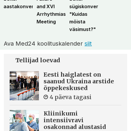
aastakonverents
and XVI
sügiskonverents
Arrhythmias
"Kuidas
Meeting
mõista
väsimust?"
Ava Med24 koolituskalender
siit
Tellijad loevad
Eesti haiglatest on
saanud Ukraina arstide
õppekeskused
4 päeva tagasi
Kliinikumi
intensiivravi
osakonnad alustasid