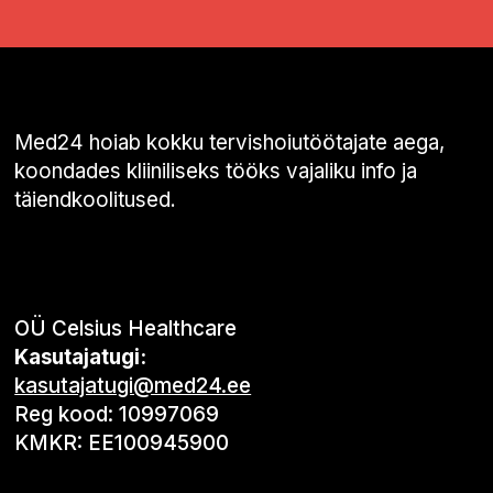
Med24 hoiab kokku tervishoiutöötajate aega,
koondades kliiniliseks tööks vajaliku info ja
täiendkoolitused.
OÜ Celsius Healthcare
Kasutajatugi:
kasutajatugi@med24.ee
Reg kood: 10997069
KMKR: EE100945900