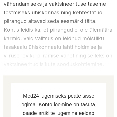
vähendamiseks ja vaktsineerituse taseme
tõstmiseks ühiskonnas ning kehtestatud
piirangud aitavad seda eesmärki täita.
Kohus leidis ka, et piirangud ei ole ülemäära
karmid, vaid valitsus on leidnud mõistliku
tasakaalu ühiskonnaelu lahti hoidmise ja
viiruse leviku piiramise vahel ning selleks on
vaktsineeritud isikute sooduskohtlemine.
Med24 lugemiseks peate sisse
logima. Konto loomine on tasuta,
osade artiklite lugemine eeldab