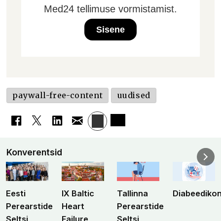
Med24 tellimuse vormistamist.
Sisene
paywall-free-content
uudised
Konverentsid
Eesti
IX Baltic
Tallinna
Diabeediko
Perearstide
Heart
Perearstide
Seltsi
Failure
Seltsi