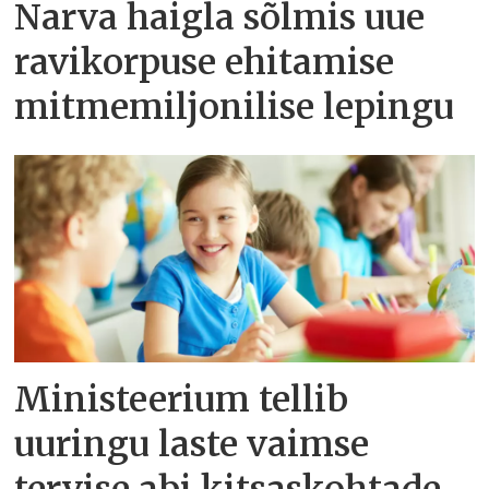
Narva haigla sõlmis uue
ravikorpuse ehitamise
mitmemiljonilise lepingu
Ministeerium tellib
uuringu laste vaimse