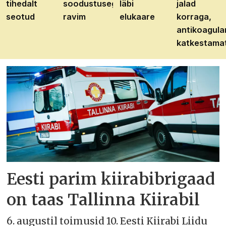
tihedalt
soodustusega
läbi
jalad
seotud
ravim
elukaare
korraga,
antikoagula
katkestama
Eesti parim kiirabibrigaad
on taas Tallinna Kiirabil
6. augustil toimusid 10. Eesti Kiirabi Liidu