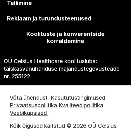
Tellimine
Reklaam ja turundusteenused
Koolituste ja konverentside
korraldamine
OÜ Celsius Healthcare koolitusluba:
täiskasvanuhariduse majandustegevusteade
nr. 255122
Võta ühendust
Kasututustingimused
Privaatsuspoliitika
Kvaliteedipoliitika
Veebiküpsised
Kõik õigused kaitstud © 2026 OÜ Celsius