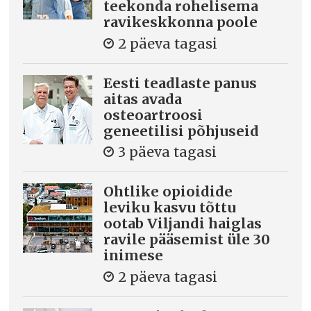
teekonda rohelisema
ravikeskkonna poole
2 päeva tagasi
Eesti teadlaste panus
aitas avada
osteoartroosi
geneetilisi põhjuseid
3 päeva tagasi
Ohtlike opioidide
leviku kasvu tõttu
ootab Viljandi haiglas
ravile pääsemist üle 30
inimese
2 päeva tagasi