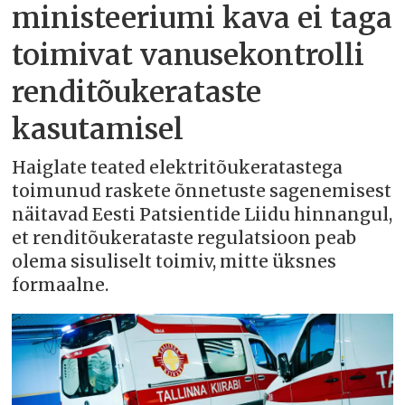
ministeeriumi kava ei taga
toimivat vanusekontrolli
renditõukerataste
kasutamisel
Haiglate teated elektritõukeratastega
toimunud raskete õnnetuste sagenemisest
näitavad Eesti Patsientide Liidu hinnangul,
et renditõukerataste regulatsioon peab
olema sisuliselt toimiv, mitte üksnes
formaalne.