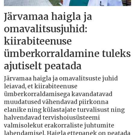
Järvamaa haigla ja
omavalitsusjuhid:
kiirabiteenuse
ümberkorraldamine tuleks
ajutiselt peatada
Järvamaa haigla ja omavalitsuste juhid
leiavad, et kiirabiteenuse
ümberkorraldamisega kavandatavad
muudatused vähendavad piirkonna
elanike ning külastajate turvalisust ning
halvendavad tervishoiusüsteemi
valmisolekut erakorraliste juhtumite
lahendamisel. Haigla ettepanek on peatada