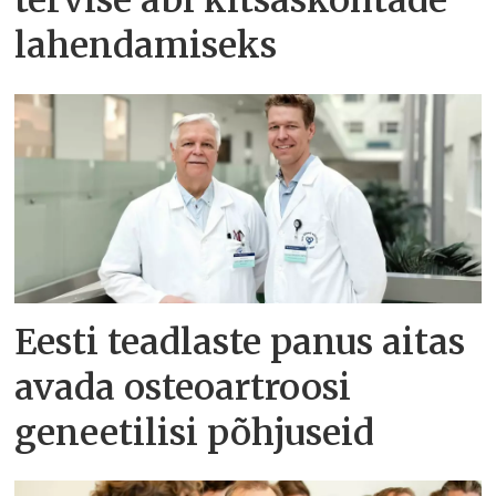
tervise abi kitsaskohtade
lahendamiseks
Eesti teadlaste panus aitas
avada osteoartroosi
geneetilisi põhjuseid