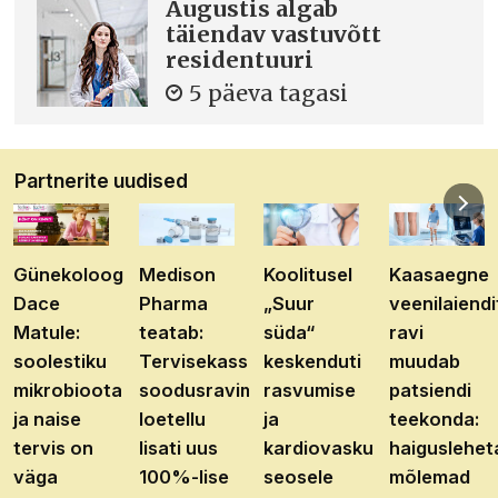
Augustis algab
täiendav vastuvõtt
residentuuri
5 päeva tagasi
Partnerite uudised
Günekoloog
Medison
Koolitusel
Kaasaegne
Dace
Pharma
„Suur
veenilaiendi
Matule:
teatab:
süda“
ravi
soolestiku
Tervisekassa
keskenduti
muudab
mikrobioota
soodusravimite
rasvumise
patsiendi
ja naise
loetellu
ja
teekonda:
tervis on
lisati uus
kardiovaskulaarhaiguste
haiguslehet
väga
100%-lise
seosele
mõlemad