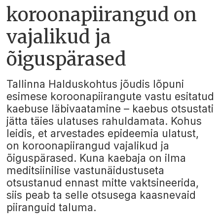
koroonapiirangud on
vajalikud ja
õiguspärased
Tallinna Halduskohtus jõudis lõpuni
esimese koroonapiirangute vastu esitatud
kaebuse läbivaatamine – kaebus otsustati
jätta täies ulatuses rahuldamata. Kohus
leidis, et arvestades epideemia ulatust,
on koroonapiirangud vajalikud ja
õiguspärased. Kuna kaebaja on ilma
meditsiinilise vastunäidustuseta
otsustanud ennast mitte vaktsineerida,
siis peab ta selle otsusega kaasnevaid
piiranguid taluma.