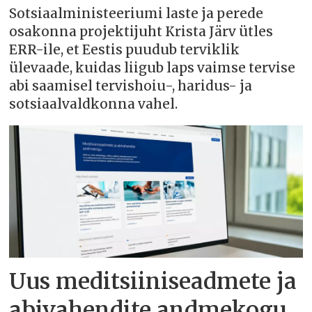
Sotsiaalministeeriumi laste ja perede
osakonna projektijuht Krista Järv ütles
ERR-ile, et Eestis puudub terviklik
ülevaade, kuidas liigub laps vaimse tervise
abi saamisel tervishoiu-, haridus- ja
sotsiaalvaldkonna vahel.
Uus meditsiiniseadmete ja
abivahendite andmekogu