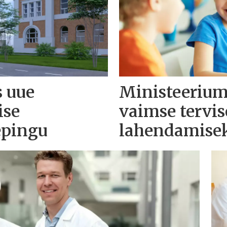
s uue
Ministeerium 
ise
vaimse tervis
epingu
lahendamise