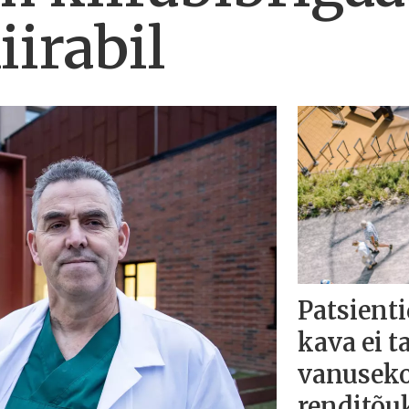
iirabil
Patsienti
kava ei t
vanuseko
renditõu