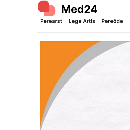
Perearst
Lege Artis
Pereõde