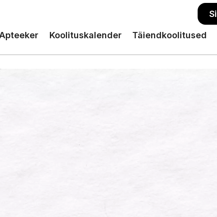
S
Apteeker
Koolituskalender
Täiendkoolitused