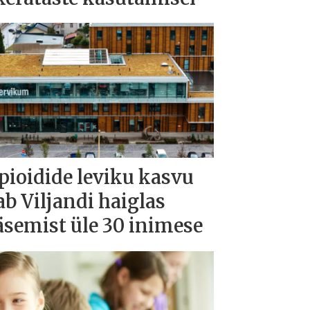
pioidide leviku kasvu
ab Viljandi haiglas
äsemist üle 30 inimese