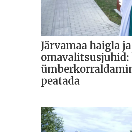
Järvamaa haigla ja
omavalitsusjuhid: 
ümberkorraldamine
peatada