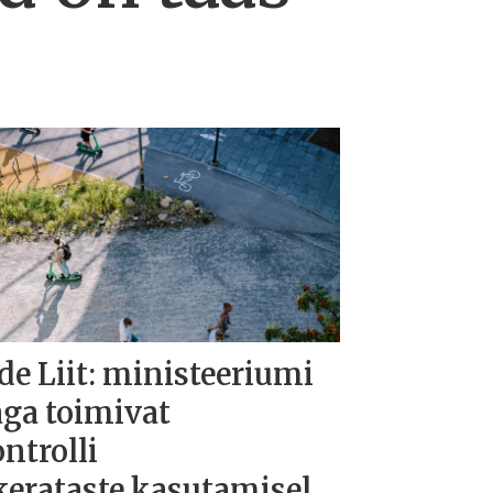
de Liit: ministeeriumi
aga toimivat
ntrolli
kerataste kasutamisel