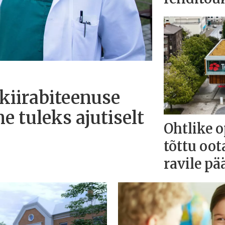
kiirabiteenuse
 tuleks ajutiselt
Ohtlike o
tõttu oot
ravile pä