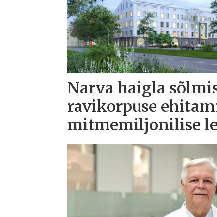
Narva haigla sõlmi
ravikorpuse ehitam
mitmemiljonilise l