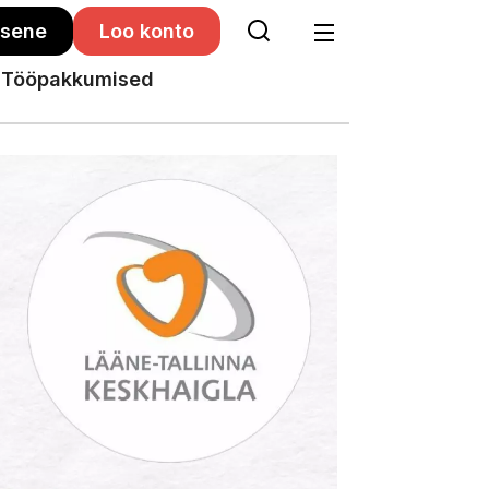
isene
Loo konto
Tööpakkumised