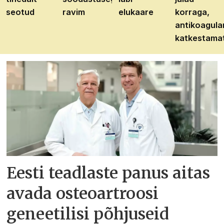
seotud
ravim
elukaare
korraga,
antikoagula
katkestama
Eesti teadlaste panus aitas
avada osteoartroosi
geneetilisi põhjuseid