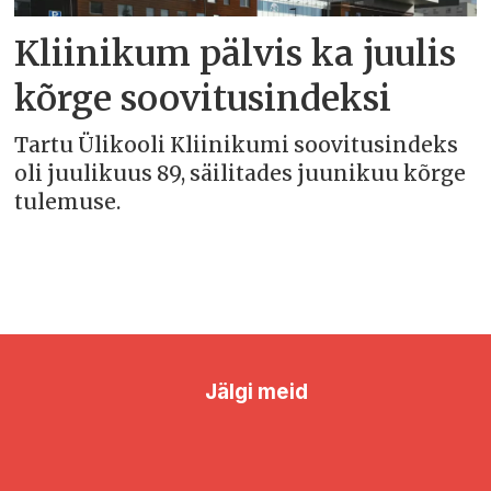
Kliinikum pälvis ka juulis
kõrge soovitusindeksi
Tartu Ülikooli Kliinikumi soovitusindeks
oli juulikuus 89, säilitades juunikuu kõrge
tulemuse.
Jälgi meid