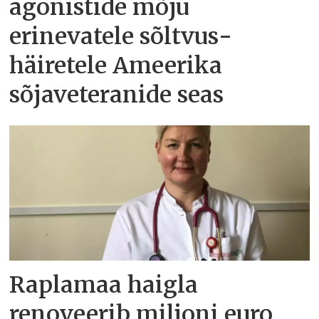
agonistide mõju
erinevatele sõltvus­
häiretele Ameerika
sõjaveteranide seas
Raplamaa haigla
renoveerib miljoni euro