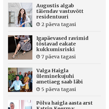
Augustis algab
täiendav vastuvõtt
residentuuri
2 päeva tagasi
Igapäevased ravimid
tõstavad eakate
kukkumisriski
7 päeva tagasi
Valga Haigla
üleminekujuhi
ametiaeg saab läbi
5 päeva tagasi
Põlva haigla aasta arst
Katrin Keerma: