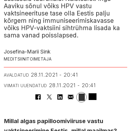
Aaviku sõnul võiks HPV vastu
vaktsineerituse tase olla Eestis palju
kõrgem ning immuniseerimiskavasse
võiks HPV-vaktsiini sihtrühma lisada ka
sama vanad poisslapsed.
Josefina-Marii Sink
MEDITSIINITOIMETAJA
28.11.2021 - 20:41
AVALDATUD
28.11.2021 - 20:41
VIIMATI UUENDATUD
Millal algas papilloomiviiruse vastu
vaktsineerimine Eestis, millal maailmas?