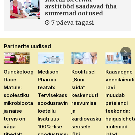
arstitööd saadavad üha
suuremad ootused
7 päeva tagasi
Partnerite uudised
Günekoloog
Medison
Koolitusel
Kaasaegne
Dace
Pharma
„Suur
veenilaiendi
Matule:
teatab:
süda“
ravi
soolestiku
Tervisekassa
keskenduti
muudab
mikrobioota
soodusravimite
rasvumise
patsiendi
ja naise
loetellu
ja
teekonda:
tervis on
lisati uus
kardiovaskulaarhaiguste
haiguslehet
väga
100%-lise
seosele
mõlemad
tihedalt
soodustusega
läbi
jalad