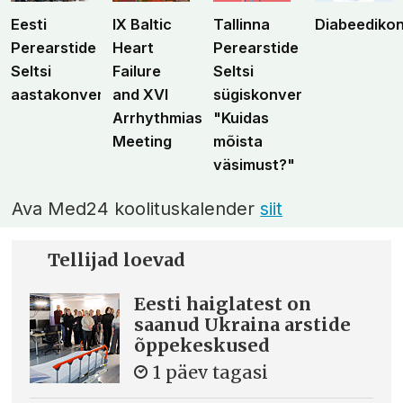
Eesti
IX Baltic
Tallinna
Diabeediko
Perearstide
Heart
Perearstide
Seltsi
Failure
Seltsi
aastakonverents
and XVI
sügiskonverents
Arrhythmias
"Kuidas
Meeting
mõista
väsimust?"
Ava Med24 koolituskalender
siit
Tellijad loevad
Eesti haiglatest on
saanud Ukraina arstide
õppekeskused
1 päev tagasi