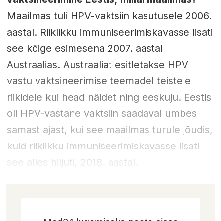
Maailmas tuli HPV-vaktsiin kasutusele 2006.
aastal. Riiklikku immuniseerimiskavasse lisati
see kõige esimesena 2007. aastal
Austraalias. Austraaliat esitletakse HPV
vastu vaktsineerimise teemadel teistele
riikidele kui head näidet ning eeskuju. Eestis
oli HPV-vastane vaktsiin saadaval umbes
samast ajast, kui see maailmas turule jõudis,
kuid riiklikku immuniseerimiskavasse lisati
see alles hiljuti, 2018. aastal.