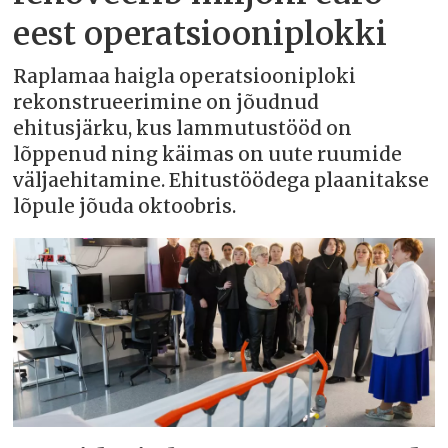
eest operatsiooniplokki
Raplamaa haigla operatsiooniploki
rekonstrueerimine on jõudnud
ehitusjärku, kus lammutustööd on
lõppenud ning käimas on uute ruumide
väljaehitamine. Ehitustöödega plaanitakse
lõpule jõuda oktoobris.