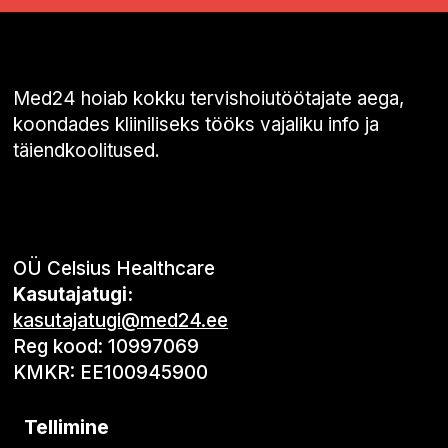
Med24 hoiab kokku tervishoiutöötajate aega,
koondades kliiniliseks tööks vajaliku info ja
täiendkoolitused.
OÜ Celsius Healthcare
Kasutajatugi:
kasutajatugi@med24.ee
Reg kood: 10997069
KMKR: EE100945900
Tellimine