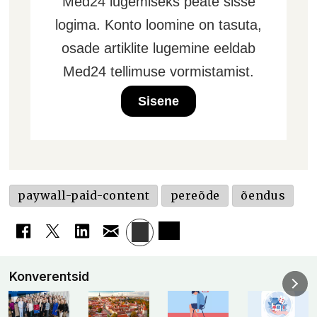
Med24 lugemiseks peate sisse
logima. Konto loomine on tasuta,
osade artiklite lugemine eeldab
Med24 tellimuse vormistamist.
Sisene
paywall-paid-content
pereõde
õendus
Konverentsid