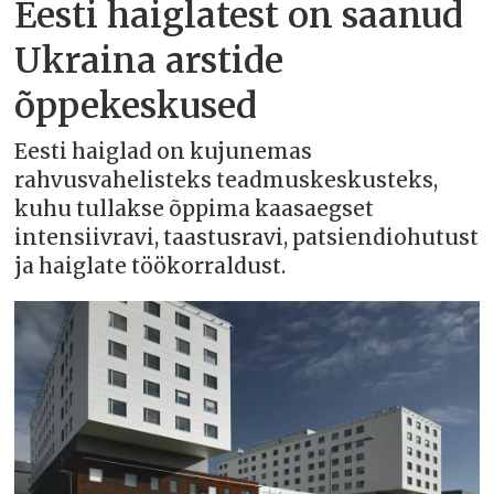
Eesti haiglatest on saanud
Ukraina arstide
õppekeskused
Eesti haiglad on kujunemas
rahvusvahelisteks teadmuskeskusteks,
kuhu tullakse õppima kaasaegset
intensiivravi, taastusravi, patsiendiohutust
ja haiglate töökorraldust.