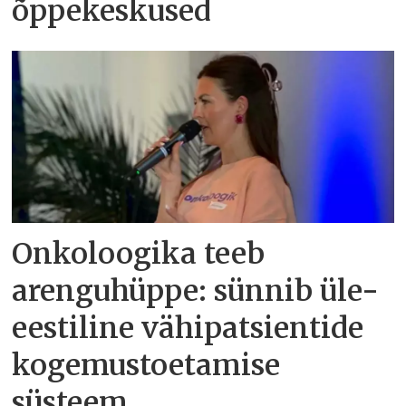
õppekeskused
Onkoloogika teeb
arenguhüppe: sünnib üle-
eestiline vähipatsientide
kogemustoetamise
süsteem