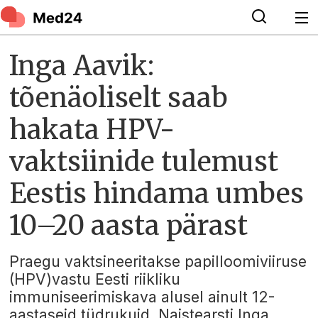
Inga Aavik:
tõenäoliselt saab
hakata HPV-
vaktsiinide tulemust
Eestis hindama umbes
10–20 aasta pärast
Praegu vaktsineeritakse papilloomiviiruse
(HPV)vastu Eesti riikliku
immuniseerimiskava alusel ainult 12-
aastaseid tüdrukuid. Naistearsti Inga