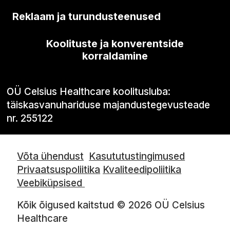
Reklaam ja turundusteenused
Koolituste ja konverentside
korraldamine
OÜ Celsius Healthcare koolitusluba:
täiskasvanuhariduse majandustegevusteade
nr. 255122
Võta ühendust
Kasututustingimused
Privaatsuspoliitika
Kvaliteedipoliitika
Veebiküpsised
Kõik õigused kaitstud © 2026 OÜ Celsius
Healthcare