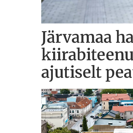
Järvamaa hai
kiirabiteen
ajutiselt pe