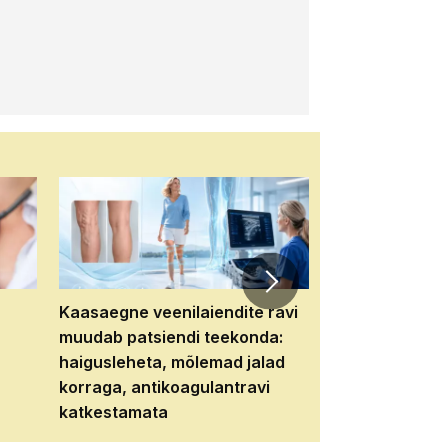
Kaasaegne veenilaiendite ravi
Veebiseminar:
muudab patsiendi teekonda:
patsiendi neere
haigusleheta, mõlemad jalad
tema tulevikku
korraga, antikoagulantravi
katkestamata