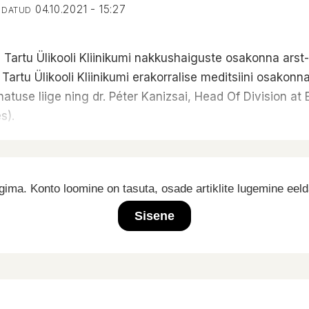
04.10.2021 - 15:27
ENDATUD
, Tartu Ülikooli Kliinikumi nakkushaiguste osakonna arst
artu Ülikooli Kliinikumi erakorralise meditsiini osakon
juhatuse liige ning dr. Péter Kanizsai, Head Of Division 
s).
ima. Konto loomine on tasuta, osade artiklite lugemine eel
Sisene