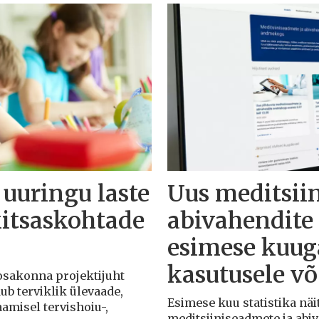
 uuringu laste
Uus meditsii
kitsaskohtade
abivahendit
esimese kuuga
kasutusele v
 osakonna projektijuht
dub terviklik ülevaade,
Esimese kuu statistika näit
aamisel tervishoiu-,
meditsiiniseadmete ja abi