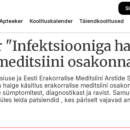
S
Apteeker
Koolituskalender
Täiendkoolitused
"Infektsiooniga ha
 meditsiini osakonn
iuse ja Eesti Erakorralise Meditsiini Arstide 
 haige käsitlus erakorralise meditsiini osako
e sümptomitest, diagnostikast ja ravist. Sam
les leida patsiendid , kes päriselt vajavad a