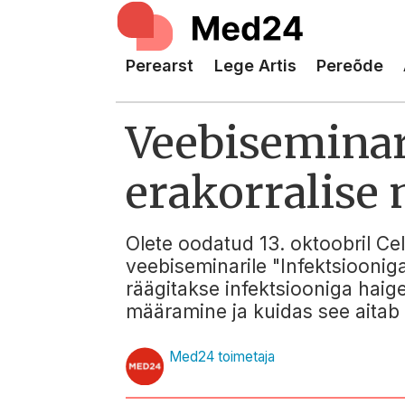
Perearst
Lege Artis
Pereõde
Veebiseminar 
erakorralise
Olete oodatud 13. oktoobril Cels
veebiseminarile "Infektsiooniga
räägitakse infektsiooniga haig
määramine ja kuidas see aitab ü
Med24 toimetaja