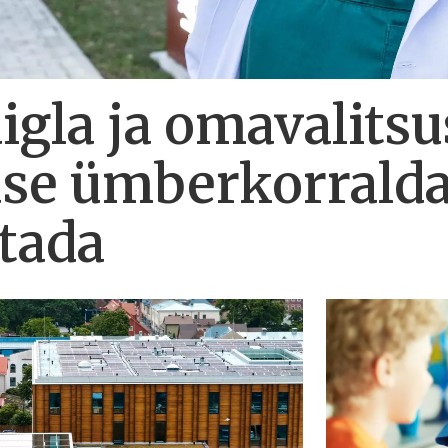
gla ja omavalitsu
use ümberkorrald
atada