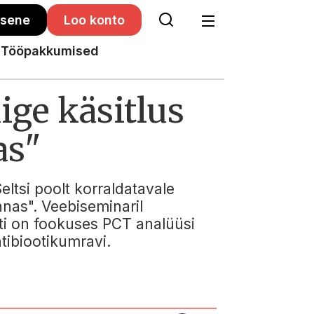
isene
Loo konto
Tööpakkumised
ige käsitlus
as"
Seltsi poolt korraldatavale
nnas". Veebiseminaril
uti on fookuses PCT analüüsi
ntibiootikumravi.