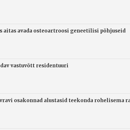
s aitas avada osteoartroosi geneetilisi põhjuseid
ndav vastuvõtt residentuuri
ivravi osakonnad alustasid teekonda rohelisema 