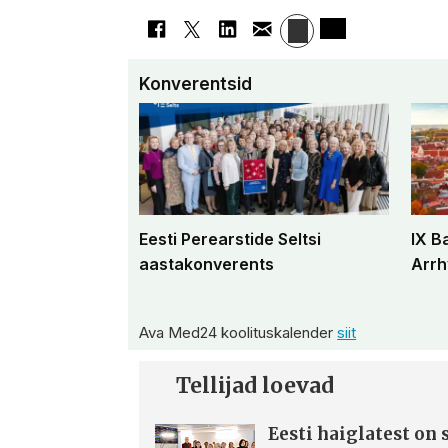
Konverentsid
Eesti Perearstide Seltsi
IX B
aastakonverents
Arrh
Ava Med24 koolituskalender
siit
Tellijad loevad
Eesti haiglatest on