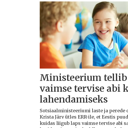
Ministeerium tellib
vaimse tervise abi 
lahendamiseks
Sotsiaalministeeriumi laste ja perede
Krista Järv ütles ERR-ile, et Eestis puu
kuidas liigub laps vaimse tervise abi s