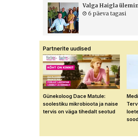
Valga Haigla ülemin
6 päeva tagasi
Partnerite uudised
Günekoloog Dace Matule:
Medi
soolestiku mikrobioota ja naise
Terv
tervis on väga tihedalt seotud
loet
sood