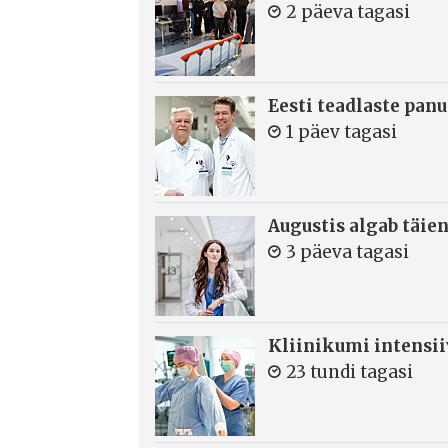
2 päeva tagasi
Eesti teadlaste panu
1 päev tagasi
Augustis algab täie
3 päeva tagasi
Kliinikumi intensi
23 tundi tagasi