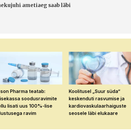
ekujuhi ametiaeg saab läbi
son Pharma teatab:
Koolitusel „Suur süda“
isekassa soodusravimite
keskenduti rasvumise ja
ellu lisati uus 100%-lise
kardiovaskulaarhaiguste
ustusega ravim
seosele läbi elukaare