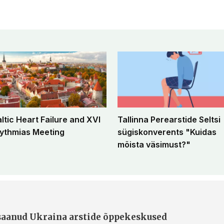
altic Heart Failure and XVI
Tallinna Perearstide Seltsi
ythmias Meeting
sügiskonverents "Kuidas
mõista väsimust?"
 saanud Ukraina arstide õppekeskused