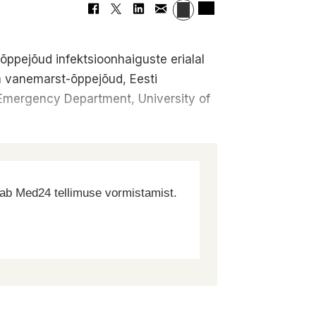
-õppejõud infektsioonhaiguste erialal
na vanemarst-õppejõud, Eesti
at Emergency Department, University of
dab Med24 tellimuse vormistamist.