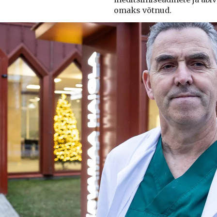
omaks võtnud.