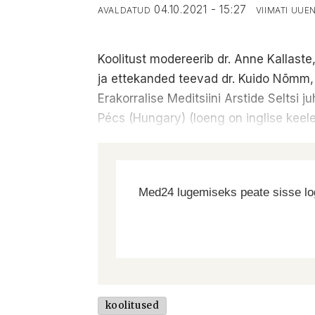
04.10.2021 - 15:27
AVALDATUD
VIIMATI UU
Koolitust modereerib dr. Anne Kallaste
ja ettekanded teevad dr. Kuido Nõmm, T
Erakorralise Meditsiini Arstide Seltsi 
Pécs (Hungary) (loeng on inglise keele
Med24 lugemiseks peate sisse log
koolitused