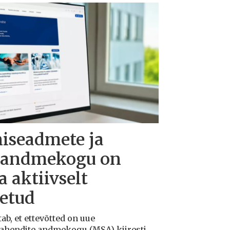
niseadmete ja
e andmekogu on
 aktiivselt
õetud
ab, et ettevõtted on uue
vahendite andmekogu (MSA) kiiresti