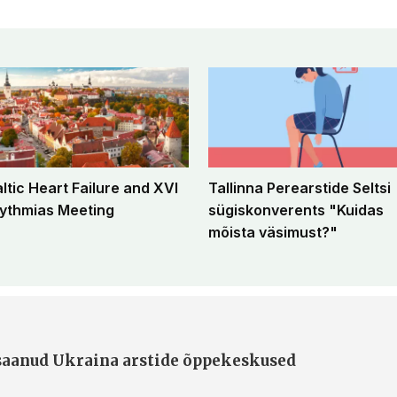
altic Heart Failure and XVI
Tallinna Perearstide Seltsi
ythmias Meeting
sügiskonverents "Kuidas
mõista väsimust?"
 saanud Ukraina arstide õppekeskused