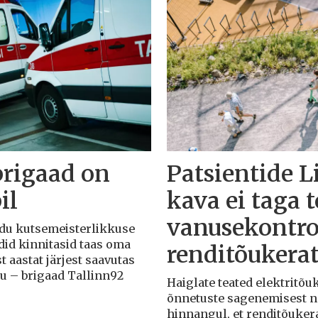
brigaad on
Patsientide L
il
kava ei taga 
vanusekontro
Liidu kutsemeisterlikkuse
adid kinnitasid taas oma
renditõukera
t aastat järjest saavutas
du – brigaad Tallinn92
Haiglate teated elektritõ
õnnetuste sagenemisest näi
hinnangul, et renditõuker