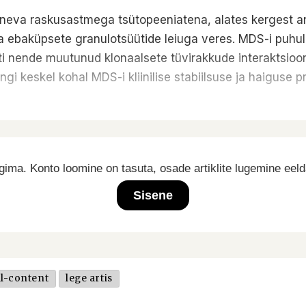
neva raskusastmega tsütopeeniatena, alates kergest a
 ja ebaküpsete granulotsüütide leiuga veres. MDS-i puhu
 nende muutunud klonaalsete tüvirakkude interaktsioon 
i keskel kohal MDS-i kliinilise stabiilsuse ja haiguse p
ima. Konto loomine on tasuta, osade artiklite lugemine eel
Sisene
l-content
lege artis