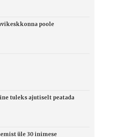
ravikeskkonna poole
ne tuleks ajutiselt peatada
semist üle 30 inimese