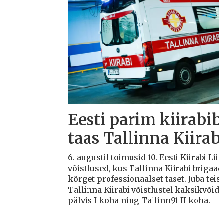
Eesti parim kiirabi
taas Tallinna Kiirab
6. augustil toimusid 10. Eesti Kiirabi 
võistlused, kus Tallinna Kiirabi briga
kõrget professionaalset taset. Juba teis
Tallinna Kiirabi võistlustel kaksikvõi
pälvis I koha ning Tallinn91 II koha.