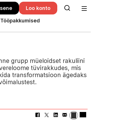
isene
Loo konto
Tööpakkumised
ne grupp müeloidset rakuliini
 vereloome tüvirakkudes, mis
ekkida transformatsioon ägedaks
ivõimalustest.