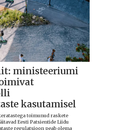
iit: ministeeriumi
toimivat
lli
taste kasutamisel
ukeratastega toimunud raskete
tavad Eesti Patsientide Liidu
ataste regulatsioon peab olema