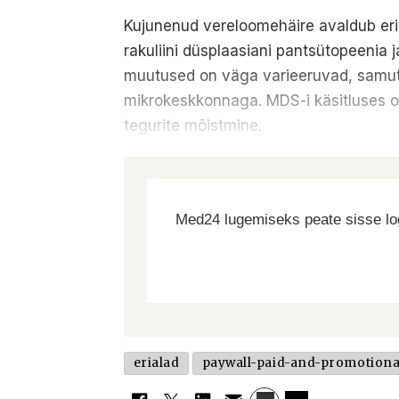
Kujunenud vereloomehäire avaldub eri
rakuliini düsplaasiani pantsütopeenia
muutused on väga varieeruvad, samuti
mikrokeskkonnaga. MDS-i käsitluses ong
tegurite mõistmine.
Med24 lugemiseks peate sisse log
erialad
paywall-paid-and-promotiona