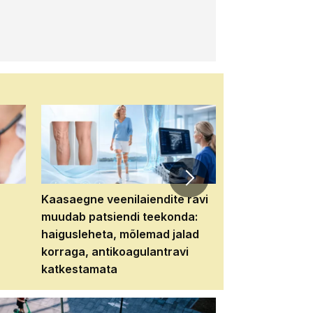
Kaasaegne veenilaiendite ravi
Veebiseminar:
muudab patsiendi teekonda:
patsiendi neere
haigusleheta, mõlemad jalad
tema tulevikku
korraga, antikoagulantravi
katkestamata