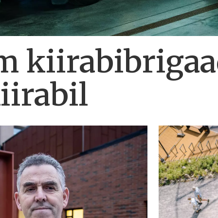
m kiirabibrigaa
iirabil