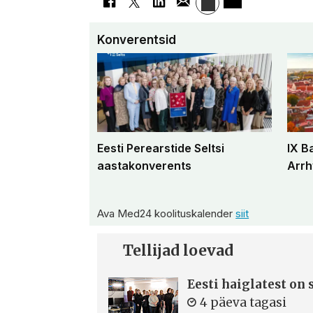
Konverentsid
Eesti Perearstide Seltsi
IX B
aastakonverents
Arrh
Ava Med24 koolituskalender
siit
Tellijad loevad
Eesti haiglatest on
4 päeva tagasi