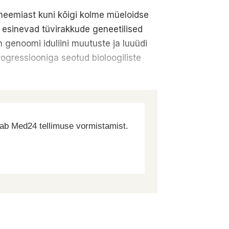
neemiast kuni kõigi kolme müeloidse
l esinevad tüvirakkude geneetilised
genoomi iduliini muutuste ja luuüdi
rogressiooniga seotud bioloogiliste
dab Med24 tellimuse vormistamist.