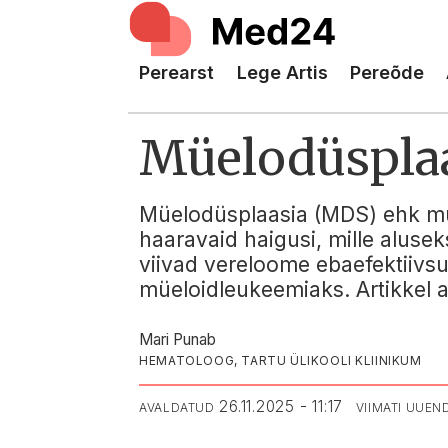
Perearst
Lege Artis
Pereõde
Müelodüspla
Müelodüsplaasia (MDS) ehk mü
haaravaid haigusi, mille alus
viivad vereloome ebaefektiivsu
müeloidleukeemiaks. Artikkel an
Mari Punab
HEMATOLOOG, TARTU ÜLIKOOLI KLIINIKUM
26.11.2025 - 11:17
AVALDATUD
VIIMATI UUEN