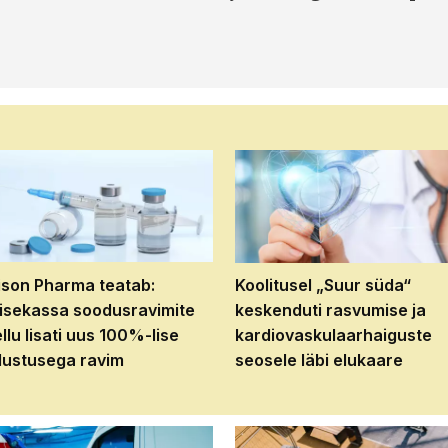
son Pharma teatab:
Koolitusel „Suur süda“
isekassa soodusravimite
keskenduti rasvumise ja
ellu lisati uus 100%-lise
kardiovaskulaarhaiguste
ustusega ravim
seosele läbi elukaare