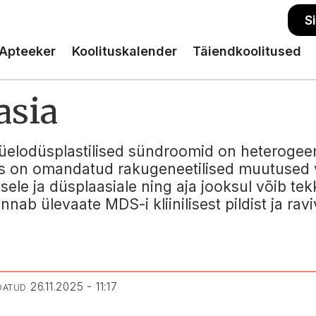
S
Apteeker
Koolituskalender
Täiendkoolitused
asia
elodüsplastilised sündroomid on heterogeen
eks on omandatud rakugeneetilised muutused
sele ja düsplaasiale ning aja jooksul võib t
nab ülevaate MDS-i kliinilisest pildist ja rav
26.11.2025 - 11:17
DATUD