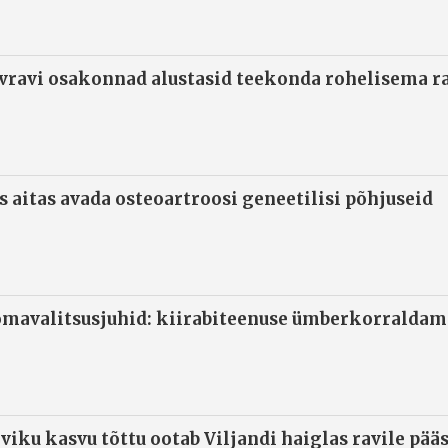
ivravi osakonnad alustasid teekonda rohelisema 
s aitas avada osteoartroosi geneetilisi põhjuseid
omavalitsusjuhid: kiirabiteenuse ümberkorraldami
viku kasvu tõttu ootab Viljandi haiglas ravile pää