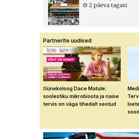
2 päeva tagasi
Partnerite uudised
Günekoloog Dace Matule:
Medi
soolestiku mikrobioota ja naise
Terv
tervis on väga tihedalt seotud
loet
sood