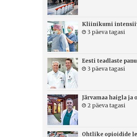
Kliinikumi intensi
3 päeva tagasi
Eesti teadlaste panu
3 päeva tagasi
Järvamaa haigla ja 
2 päeva tagasi
Ohtlike opioidide le