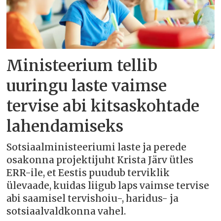
Ministeerium tellib
uuringu laste vaimse
tervise abi kitsaskohtade
lahendamiseks
Sotsiaalministeeriumi laste ja perede
osakonna projektijuht Krista Järv ütles
ERR-ile, et Eestis puudub terviklik
ülevaade, kuidas liigub laps vaimse tervise
abi saamisel tervishoiu-, haridus- ja
sotsiaalvaldkonna vahel.