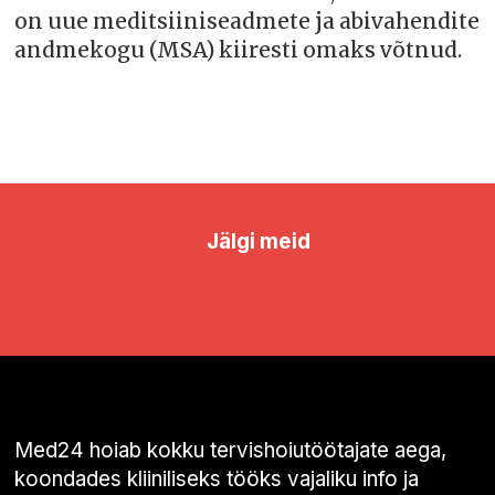
on uue meditsiiniseadmete ja abivahendite
andmekogu (MSA) kiiresti omaks võtnud.
Jälgi meid
Med24 hoiab kokku tervishoiutöötajate aega,
koondades kliiniliseks tööks vajaliku info ja