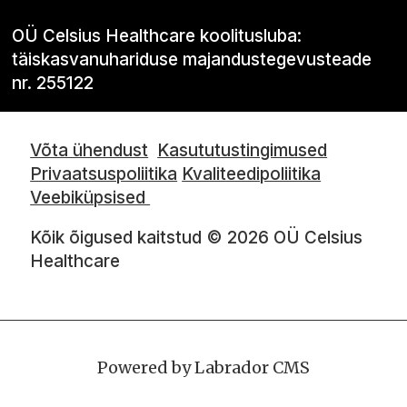
OÜ Celsius Healthcare koolitusluba:
täiskasvanuhariduse majandustegevusteade
nr. 255122
Võta ühendust
Kasututustingimused
Privaatsuspoliitika
Kvaliteedipoliitika
Veebiküpsised
Kõik õigused kaitstud © 2026 OÜ Celsius
Healthcare
Powered by Labrador CMS