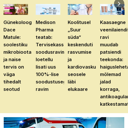
Günekoloog
Medison
Koolitusel
Kaasaegne
Dace
Pharma
„Suur
veenilaiendi
Matule:
teatab:
süda“
ravi
soolestiku
Tervisekassa
keskenduti
muudab
mikrobioota
soodusravimite
rasvumise
patsiendi
ja naise
loetellu
ja
teekonda:
tervis on
lisati uus
kardiovaskulaarhaiguste
haiguslehet
väga
100%-lise
seosele
mõlemad
tihedalt
soodustusega
läbi
jalad
seotud
ravim
elukaare
korraga,
antikoagula
katkestama