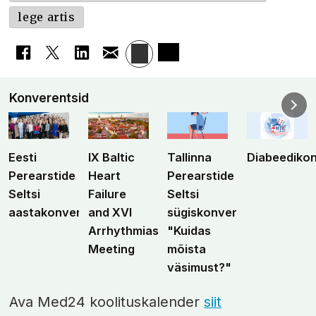
lege artis
Konverentsid
Eesti
IX Baltic
Tallinna
Diabeediko
Perearstide
Heart
Perearstide
Seltsi
Failure
Seltsi
aastakonverents
and XVI
sügiskonverents
Arrhythmias
"Kuidas
Meeting
mõista
väsimust?"
Ava Med24 koolituskalender
siit