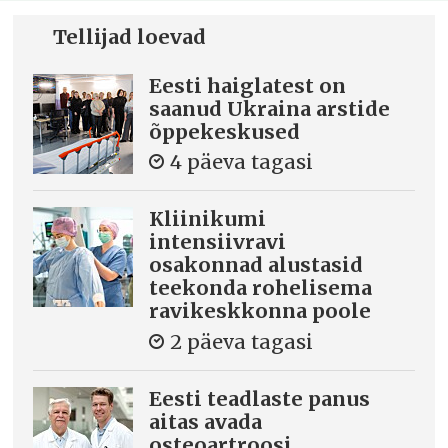
Tellijad loevad
Eesti haiglatest on
saanud Ukraina arstide
õppekeskused
4 päeva tagasi
Kliinikumi
intensiivravi
osakonnad alustasid
teekonda rohelisema
ravikeskkonna poole
2 päeva tagasi
Eesti teadlaste panus
aitas avada
osteoartroosi