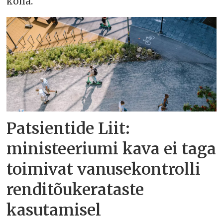
koha.
Patsientide Liit:
ministeeriumi kava ei taga
toimivat vanusekontrolli
renditõukerataste
kasutamisel