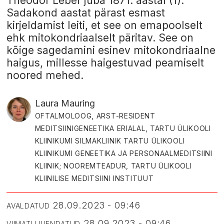
Theodor Leber juba 1871. aastal (1).
Sadakond aastat pärast esmast
kirjeldamist leiti, et see on emapoolselt
ehk mitokondriaalselt päritav. See on
kõige sagedamini esinev mitokondriaalne
haigus, millesse haigestuvad peamiselt
noored mehed.
Laura Mauring
OFTALMOLOOG, ARST-RESIDENT
MEDITSIINIGENEETIKA ERIALAL, TARTU ÜLIKOOLI
KLIINIKUMI SILMAKLIINIK TARTU ÜLIKOOLI
KLIINIKUMI GENEETIKA JA PERSONAALMEDITSIINI
KLIINIK; NOOREMTEADUR, TARTU ÜLIKOOLI
KLIINILISE MEDITSIINI INSTITUUT
28.09.2023 - 09:46
AVALDATUD
28.09.2023 - 09:46
VIIMATI UUENDATUD