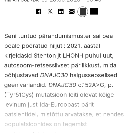
Seni tuntud pärandumismuster sai pea
peale pööratud hiljuti: 2021. aastal
kirjeldasid Stenton jt LHON-i puhul uut,
autosoom-retsessiivset pärilikkust, mida
põhjustavad
DNAJC30
haigusseoselised
geenivariandid.
DNAJC30
c.152A>G, p.
(Tyr51Cys) mutatsioon leiti olevat kõige
levinum just Ida-Euroopast pärit
patsientidel, mistõttu arvatakse, et nendes
populatsioonides on tegemist