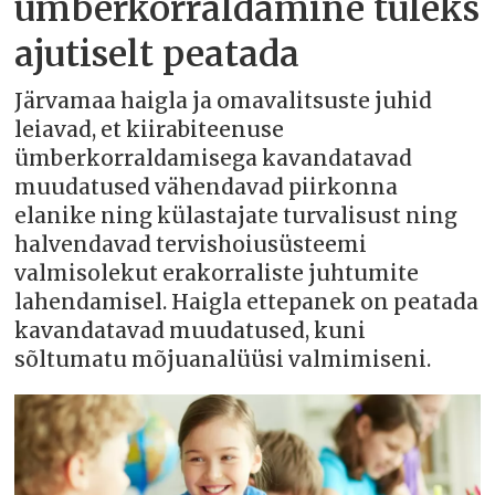
ümberkorraldamine tuleks
ajutiselt peatada
Järvamaa haigla ja omavalitsuste juhid
leiavad, et kiirabiteenuse
ümberkorraldamisega kavandatavad
muudatused vähendavad piirkonna
elanike ning külastajate turvalisust ning
halvendavad tervishoiusüsteemi
valmisolekut erakorraliste juhtumite
lahendamisel. Haigla ettepanek on peatada
kavandatavad muudatused, kuni
sõltumatu mõjuanalüüsi valmimiseni.