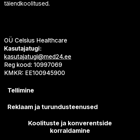
täiendkoolitused.
OÜ Celsius Healthcare
Kasutajatugi:
kasutajatugi@med24.ee
Reg kood: 10997069
KMKR: EE100945900
Tellimine
Reklaam ja turundusteenused
Koolituste ja konverentside
korraldamine