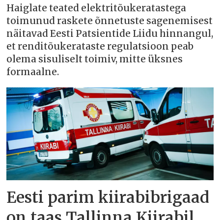
Haiglate teated elektritõukeratastega
toimunud raskete õnnetuste sagenemisest
näitavad Eesti Patsientide Liidu hinnangul,
et renditõukerataste regulatsioon peab
olema sisuliselt toimiv, mitte üksnes
formaalne.
Eesti parim kiirabibrigaad
on taas Tallinna Kiirabil