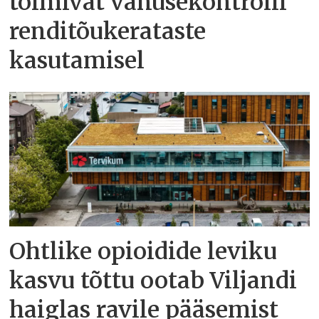
toimivat vanusekontrolli
renditõukerataste
kasutamisel
Ohtlike opioidide leviku
kasvu tõttu ootab Viljandi
haiglas ravile pääsemist