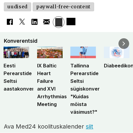
uudised
paywall-free-content
Konverentsid
Eesti
IX Baltic
Tallinna
Diabeediko
Perearstide
Heart
Perearstide
Seltsi
Failure
Seltsi
aastakonverents
and XVI
sügiskonverents
Arrhythmias
"Kuidas
Meeting
mõista
väsimust?"
Ava Med24 koolituskalender
siit