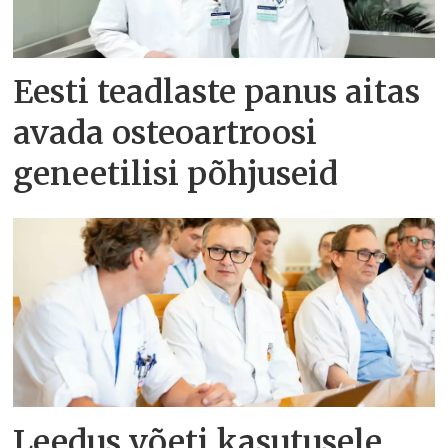
Eesti teadlaste panus aitas
avada osteoartroosi
geneetilisi põhjuseid
Leedus võeti kasutusele