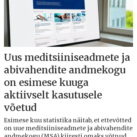
Uus meditsiiniseadmete ja
abivahendite andmekogu
on esimese kuuga
aktiivselt kasutusele
võetud
Esimese kuu statistika näitab, et ettevõtted
on uue meditsiiniseadmete ja abivahendite
andmekogu (MSA) kiiresti omaks võtnud.