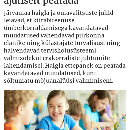
ajutiselt peatada
Järvamaa haigla ja omavalitsuste juhid
leiavad, et kiirabiteenuse
ümberkorraldamisega kavandatavad
muudatused vähendavad piirkonna
elanike ning külastajate turvalisust ning
halvendavad tervishoiusüsteemi
valmisolekut erakorraliste juhtumite
lahendamisel. Haigla ettepanek on peatada
kavandatavad muudatused, kuni
sõltumatu mõjuanalüüsi valmimiseni.