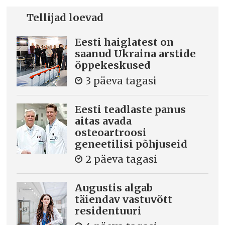
Tellijad loevad
Eesti haiglatest on
saanud Ukraina arstide
õppekeskused
3 päeva tagasi
Eesti teadlaste panus
aitas avada
osteoartroosi
geneetilisi põhjuseid
2 päeva tagasi
Augustis algab
täiendav vastuvõtt
residentuuri