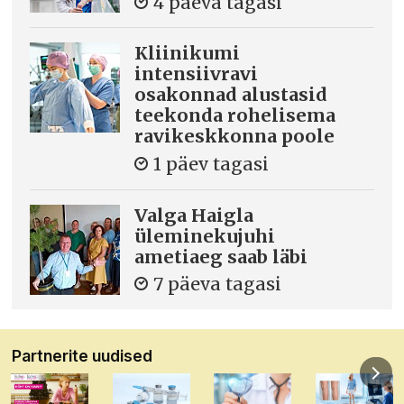
4 päeva tagasi
Kliinikumi
intensiivravi
osakonnad alustasid
teekonda rohelisema
ravikeskkonna poole
1 päev tagasi
Valga Haigla
üleminekujuhi
ametiaeg saab läbi
7 päeva tagasi
Partnerite uudised