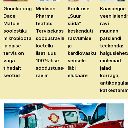
Günekoloog
Medison
Koolitusel
Kaasaegne
Dace
Pharma
„Suur
veenilaiendi
Matule:
teatab:
süda“
ravi
soolestiku
Tervisekassa
keskenduti
muudab
mikrobioota
soodusravimite
rasvumise
patsiendi
ja naise
loetellu
ja
teekonda:
tervis on
lisati uus
kardiovaskulaarhaiguste
haiguslehet
väga
100%-lise
seosele
mõlemad
tihedalt
soodustusega
läbi
jalad
seotud
ravim
elukaare
korraga,
antikoagula
katkestama