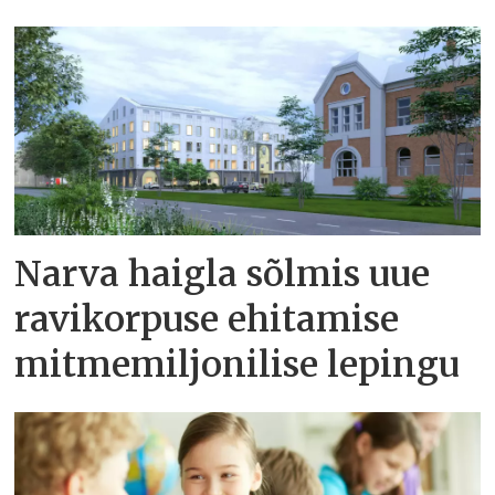
Narva haigla sõlmis uue
ravikorpuse ehitamise
mitmemiljonilise lepingu