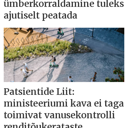
ümberkorraldamine tuleks
ajutiselt peatada
Patsientide Liit:
ministeeriumi kava ei taga
toimivat vanusekontrolli
renditõukerataste