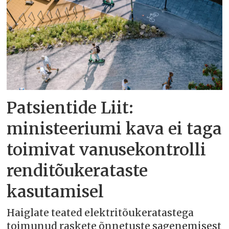
Patsientide Liit:
ministeeriumi kava ei taga
toimivat vanusekontrolli
renditõukerataste
kasutamisel
Haiglate teated elektritõukeratastega
toimunud raskete õnnetuste sagenemisest