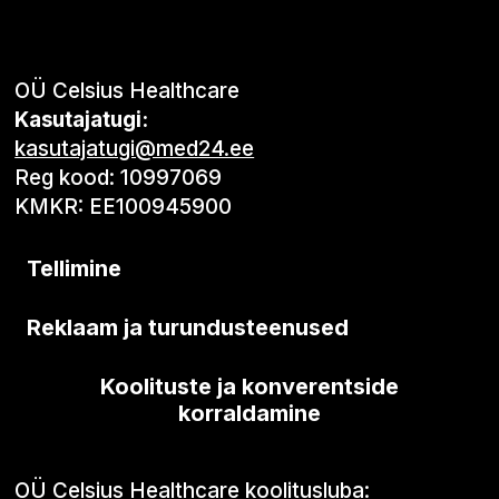
OÜ Celsius Healthcare
Kasutajatugi:
kasutajatugi@med24.ee
Reg kood: 10997069
KMKR: EE100945900
Tellimine
Reklaam ja turundusteenused
Koolituste ja konverentside
korraldamine
OÜ Celsius Healthcare koolitusluba: