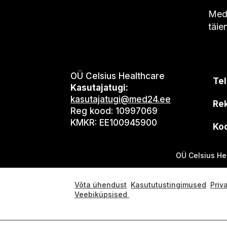
Med2
täie
OÜ Celsius Healthcare
Tel
Kasutajatugi:
kasutajatugi@med24.ee
Re
Reg kood: 10997069
KMKR: EE100945900
Koo
OÜ Celsius He
Võta ühendust
Kasututustingimused
Priv
Veebiküpsised