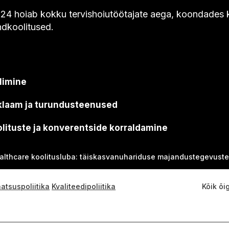
4 hoiab kokku tervishoiutöötajate aega, koondades klii
ndkoolitused.
limine
klaam ja turundusteenused
lituste ja konverentside korraldamine
althcare koolitusluba: täiskasvanuhariduse majandustegevuste
aatsuspoliitika
Kvaliteedipoliitika
Kõik õi