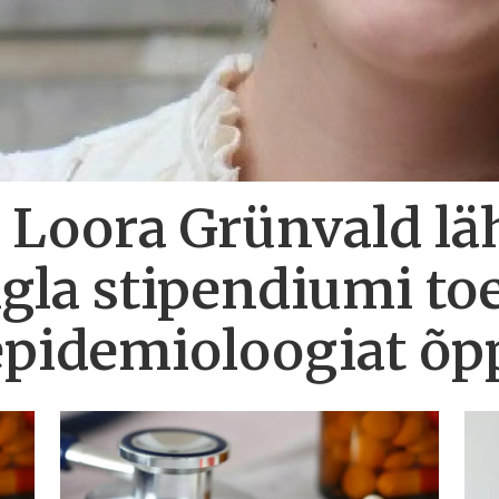
t Loora Grünvald lä
gla stipendiumi toe
epidemioloogiat õ