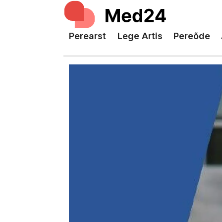
Perearst
Lege Artis
Pereõde
Tag:
epidemioloogia