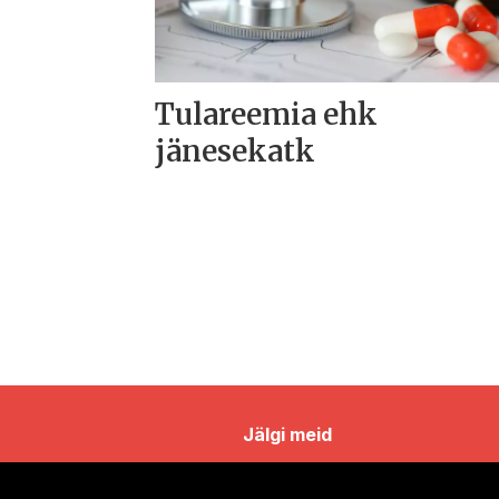
Tulareemia ehk
jänesekatk
Jälgi meid