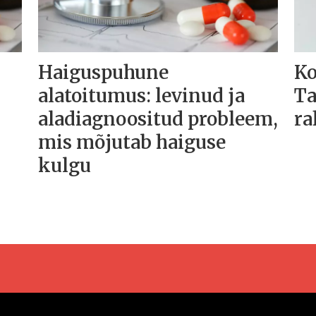
Haiguspuhune
Ko
alatoitumus: levinud ja
Ta
aladiagnoositud probleem,
ra
mis mõjutab haiguse
kulgu