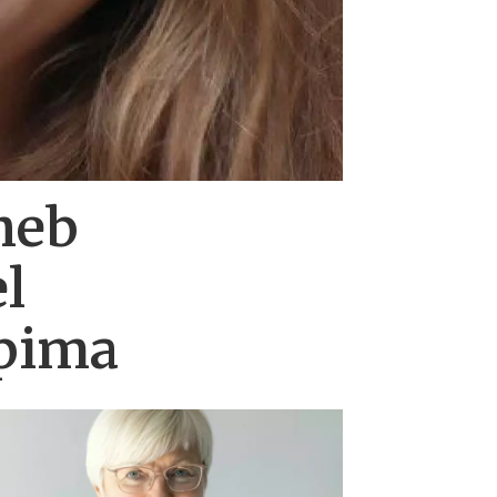
heb
l
ppima