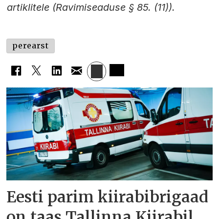
artiklitele (Ravimiseaduse § 85. (11)).
perearst
Eesti parim kiirabibrigaad
on taas Tallinna Kiirabil