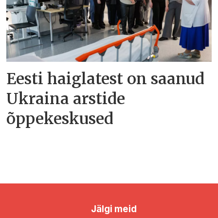
Eesti haiglatest on saanud
Ukraina arstide
õppekeskused
Jälgi meid