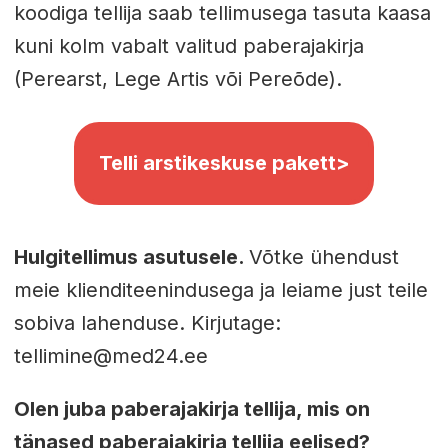
koodiga tellija saab tellimusega tasuta kaasa
kuni kolm vabalt valitud paberajakirja
(Perearst, Lege Artis või Pereõde).
Telli arstikeskuse pakett>
Hulgitellimus asutusele.
Võtke ühendust
meie klienditeenindusega ja leiame just teile
sobiva lahenduse. Kirjutage:
tellimine@med24.ee
Olen juba paberajakirja tellija, mis on
tänased paberajakirja tellija eelised?