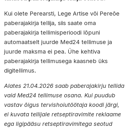
Kui olete Perearsti, Lege Artise või Pereõe
paberajakirja tellija, siis saate oma
paberajakirja tellimisperioodi lõpuni
automaatselt juurde Med24 tellimuse ja
juurde maksma ei pea. Ühe kehtiva
paberajakirja tellimusega kaasneb üks
digitellimus.
Alates 21.04.2026 saab paberajakirju tellida
vaid Med24 tellimuse osana. Kui puudub
vastav õigus tervishoiutöötaja koodi järgi,
ei kuvata tellijale retseptiravimite reklaame
ega ligipääsu retseptiravimitega seotud