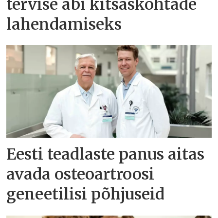
tervise abi kitsaskohtade
lahendamiseks
Eesti teadlaste panus aitas
avada osteoartroosi
geneetilisi põhjuseid