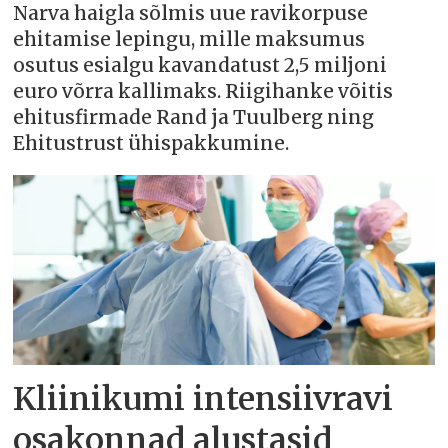
Narva haigla sõlmis uue ravikorpuse
ehitamise lepingu, mille maksumus
osutus esialgu kavandatust 2,5 miljoni
euro võrra kallimaks. Riigihanke võitis
ehitusfirmade Rand ja Tuulberg ning
Ehitustrust ühispakkumine.
Kliinikumi intensiivravi
osakonnad alustasid