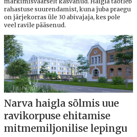
märkimisväärselt kasvanud. Haigla taotleb
rahastuse suurendamist, kuna juba praegu
on järjekorras üle 30 abivajaja, kes pole
veel ravile pääsenud.
Narva haigla sõlmis uue
ravikorpuse ehitamise
mitmemiljonilise lepingu