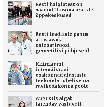
Eesti haiglatest on
saanud Ukraina arstide
õppekeskused
Eesti teadlaste panus
aitas avada
osteoartroosi
geneetilisi põhjuseid
Kliinikumi
intensiivravi
osakonnad alustasid
teekonda rohelisema
ravikeskkonna poole
Augustis algab
täiendav vastuvõtt