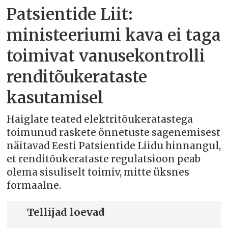
Patsientide Liit:
ministeeriumi kava ei taga
toimivat vanusekontrolli
renditõukerataste
kasutamisel
Haiglate teated elektritõukeratastega
toimunud raskete õnnetuste sagenemisest
näitavad Eesti Patsientide Liidu hinnangul,
et renditõukerataste regulatsioon peab
olema sisuliselt toimiv, mitte üksnes
formaalne.
Tellijad loevad