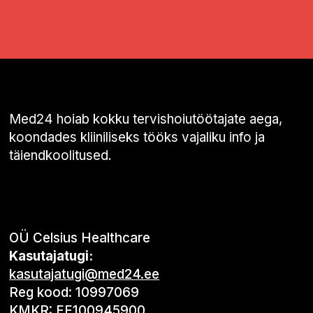
Med24 hoiab kokku tervishoiutöötajate aega,
koondades kliiniliseks tööks vajaliku info ja
täiendkoolitused.
OÜ Celsius Healthcare
Kasutajatugi:
kasutajatugi@med24.ee
Reg kood: 10997069
KMKR: EE100945900