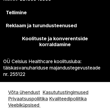
Tellimine
Reklaam ja turundusteenused
Koolituste ja konverentside
korraldamine
OÜ Celsius Healthcare koolitusluba:
täiskasvanuhariduse majandustegevusteade
nr. 255122
Võta ühendust
Kasututustingimused
Privaatsuspoliitika
Kvaliteedipoliitika
Veebiküpsised