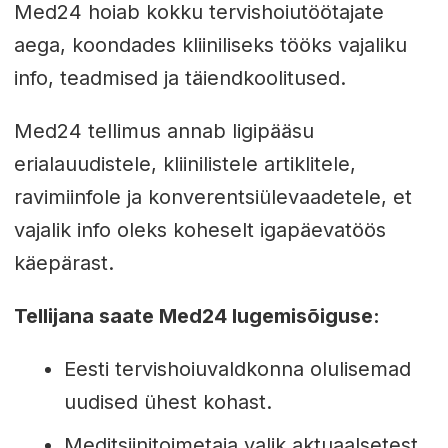
Med24 hoiab kokku tervishoiutöötajate
aega, koondades kliiniliseks tööks vajaliku
info, teadmised ja täiendkoolitused.
Med24 tellimus annab ligipääsu
erialauudistele, kliinilistele artiklitele,
ravimiinfole ja konverentsiülevaadetele, et
vajalik info oleks koheselt igapäevatöös
käepärast.
Tellijana saate Med24 lugemisõiguse:
Eesti tervishoiuvaldkonna olulisemad
uudised ühest kohast.
Meditsiinitoimetaja valik aktuaalsetest