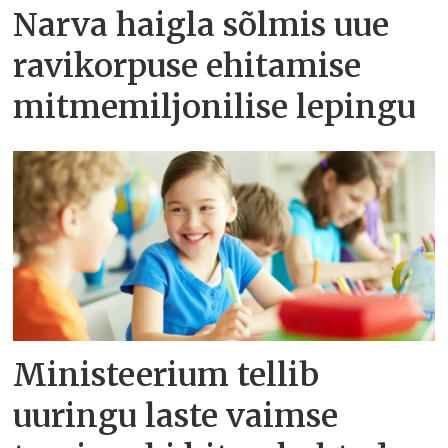
Narva haigla sõlmis uue
ravikorpuse ehitamise
mitmemiljonilise lepingu
Ministeerium tellib
uuringu laste vaimse