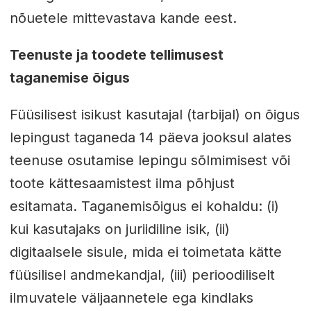
nõuetele mittevastava kande eest.
Teenuste ja toodete tellimusest
taganemise õigus
Füüsilisest isikust kasutajal (tarbijal) on õigus
lepingust taganeda 14 päeva jooksul alates
teenuse osutamise lepingu sõlmimisest või
toote kättesaamistest ilma põhjust
esitamata. Taganemisõigus ei kohaldu: (i)
kui kasutajaks on juriidiline isik, (ii)
digitaalsele sisule, mida ei toimetata kätte
füüsilisel andmekandjal, (iii) perioodiliselt
ilmuvatele väljaannetele ega kindlaks