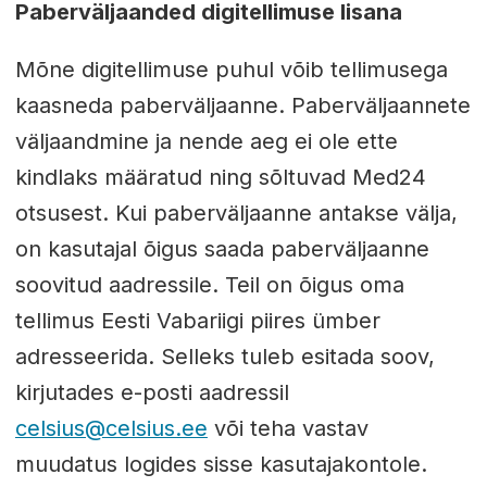
Paberväljaanded digitellimuse lisana
Mõne digitellimuse puhul võib tellimusega
kaasneda paberväljaanne. Paberväljaannete
väljaandmine ja nende aeg ei ole ette
kindlaks määratud ning sõltuvad Med24
otsusest. Kui paberväljaanne antakse välja,
on kasutajal õigus saada paberväljaanne
soovitud aadressile. Teil on õigus oma
tellimus Eesti Vabariigi piires ümber
adresseerida. Selleks tuleb esitada soov,
kirjutades e-posti aadressil
celsius@celsius.ee
või teha vastav
muudatus logides sisse kasutajakontole.