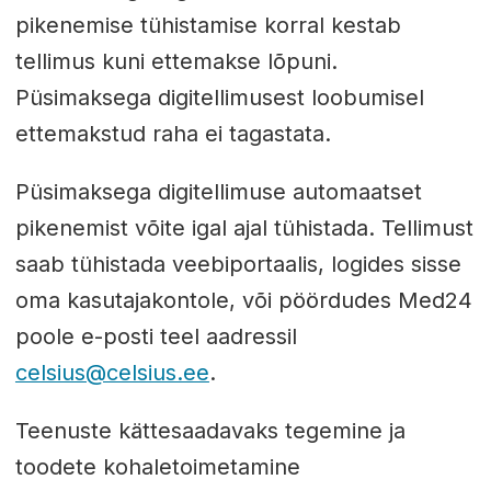
pikenemise tühistamise korral kestab
tellimus kuni ettemakse lõpuni.
Püsimaksega digitellimusest loobumisel
ettemakstud raha ei tagastata.
Püsimaksega digitellimuse automaatset
pikenemist võite igal ajal tühistada. Tellimust
saab tühistada veebiportaalis, logides sisse
oma kasutajakontole, või pöördudes Med24
poole e-posti teel aadressil
celsius@celsius.ee
.
Teenuste kättesaadavaks tegemine ja
toodete kohaletoimetamine