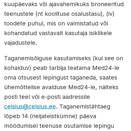
kuupäevaks või ajavahemikuks broneeritud
teenustele (nt koolituse osalustasu), (iv)
toodete puhul, mis on valmistatud või
kohandatud vastavalt kasutaja isiklikele
vajadustele.
Taganemisõiguse kasutamiseks (kui see on
kohalduv) peab tarbija teatama Med24-le
oma otsusest lepingust taganeda, saates
ühemõttelise avalduse Med24-le, näiteks
posti teel või e-posti aadressile
celsius@celsius.ee
. Taganemistähtaeg
lõpeb 14 (neljateistkümne) päeva
möödumisel teenuse osutamise lepingu