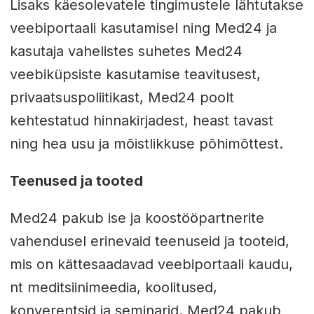
Lisaks käesolevatele tingimustele lähtutakse
veebiportaali kasutamisel ning Med24 ja
kasutaja vahelistes suhetes Med24
veebiküpsiste kasutamise teavitusest,
privaatsuspoliitikast, Med24 poolt
kehtestatud hinnakirjadest, heast tavast
ning hea usu ja mõistlikkuse põhimõttest.
Teenused ja tooted
Med24 pakub ise ja koostööpartnerite
vahendusel erinevaid teenuseid ja tooteid,
mis on kättesaadavad veebiportaali kaudu,
nt meditsiinimeedia, koolitused,
konverentsid ja seminarid. Med24 pakub