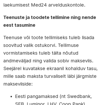
laekumisest Med24 arvelduskontole.
Teenuste ja toodete tellimine ning nende
eest tasumine
Teenuse või toote tellimiseks tuleb lisada
soovitud valik ostukorvi. Tellimuse
vormistamiseks tuleb täita nõutud
andmeväljad ning valida sobiv makseviis.
Seejärel kuvatakse ekraanil kohalduv tasu,
mille saab maksta turvaliselt läbi järgmiste
makseviiside:
Eesti pangamaksed (nt Swedbank,
SEB, Luminor, LHV, Coop Pank)