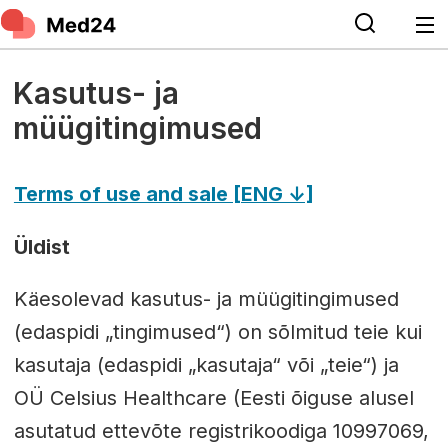
Kasutus- ja
Kasutustingimused
müügitingimused
Terms of use and sale [ENG ↓]
Üldist
Käesolevad kasutus- ja müügitingimused
(edaspidi „tingimused“) on sõlmitud teie kui
kasutaja (edaspidi „kasutaja“ või „teie“) ja
OÜ Celsius Healthcare (Eesti õiguse alusel
asutatud ettevõte registrikoodiga 10997069,