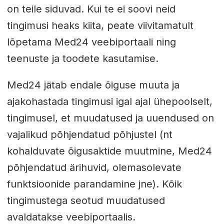
on teile siduvad. Kui te ei soovi neid
tingimusi heaks kiita, peate viivitamatult
lõpetama Med24 veebiportaali ning
teenuste ja toodete kasutamise.
Med24 jätab endale õiguse muuta ja
ajakohastada tingimusi igal ajal ühepoolselt,
tingimusel, et muudatused ja uuendused on
vajalikud põhjendatud põhjustel (nt
kohalduvate õigusaktide muutmine, Med24
põhjendatud ärihuvid, olemasolevate
funktsioonide parandamine jne). Kõik
tingimustega seotud muudatused
avaldatakse veebiportaalis.