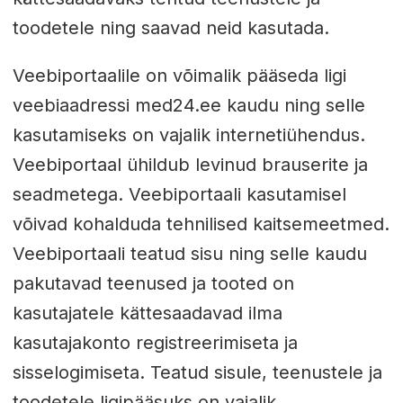
toodetele ning saavad neid kasutada.
Veebiportaalile on võimalik pääseda ligi
veebiaadressi med24.ee kaudu ning selle
kasutamiseks on vajalik internetiühendus.
Veebiportaal ühildub levinud brauserite ja
seadmetega. Veebiportaali kasutamisel
võivad kohalduda tehnilised kaitsemeetmed.
Veebiportaali teatud sisu ning selle kaudu
pakutavad teenused ja tooted on
kasutajatele kättesaadavad ilma
kasutajakonto registreerimiseta ja
sisselogimiseta. Teatud sisule, teenustele ja
toodetele ligipääsuks on vajalik