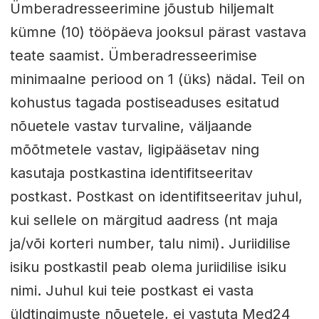
Ümberadresseerimine jõustub hiljemalt
kümne (10) tööpäeva jooksul pärast vastava
teate saamist. Ümberadresseerimise
minimaalne periood on 1 (üks) nädal. Teil on
kohustus tagada postiseaduses esitatud
nõuetele vastav turvaline, väljaande
mõõtmetele vastav, ligipääsetav ning
kasutaja postkastina identifitseeritav
postkast. Postkast on identifitseeritav juhul,
kui sellele on märgitud aadress (nt maja
ja/või korteri number, talu nimi). Juriidilise
isiku postkastil peab olema juriidilise isiku
nimi. Juhul kui teie postkast ei vasta
üldtingimuste nõuetele, ei vastuta Med24