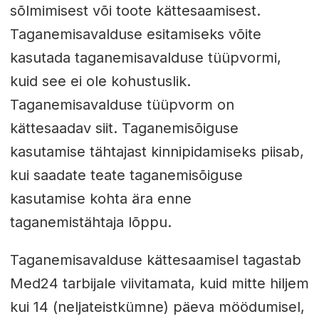
sõlmimisest või toote kättesaamisest.
Taganemisavalduse esitamiseks võite
kasutada taganemisavalduse tüüpvormi,
kuid see ei ole kohustuslik.
Taganemisavalduse tüüpvorm on
kättesaadav siit. Taganemisõiguse
kasutamise tähtajast kinnipidamiseks piisab,
kui saadate teate taganemisõiguse
kasutamise kohta ära enne
taganemistähtaja lõppu.
Taganemisavalduse kättesaamisel tagastab
Med24 tarbijale viivitamata, kuid mitte hiljem
kui 14 (neljateistkümne) päeva möödumisel,