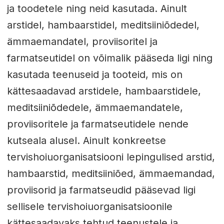
ja toodetele ning neid kasutada. Ainult
arstidel, hambaarstidel, meditsiiniõdedel,
ämmaemandatel, proviisoritel ja
farmatseutidel on võimalik pääseda ligi ning
kasutada teenuseid ja tooteid, mis on
kättesaadavad arstidele, hambaarstidele,
meditsiiniõdedele, ämmaemandatele,
proviisoritele ja farmatseutidele nende
kutseala alusel. Ainult konkreetse
tervishoiuorganisatsiooni lepingulised arstid,
hambaarstid, meditsiiniõed, ämmaemandad,
proviisorid ja farmatseudid pääsevad ligi
sellisele tervishoiuorganisatsioonile
kättesaadavaks tehtud teenustele ja