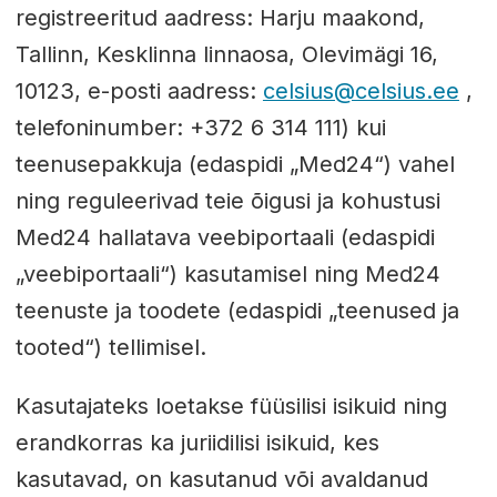
registreeritud aadress: Harju maakond,
Tallinn, Kesklinna linnaosa, Olevimägi 16,
10123, e-posti aadress:
celsius@celsius.ee
,
telefoninumber: +372 6 314 111) kui
teenusepakkuja (edaspidi „Med24“) vahel
ning reguleerivad teie õigusi ja kohustusi
Med24 hallatava veebiportaali (edaspidi
„veebiportaali“) kasutamisel ning Med24
teenuste ja toodete (edaspidi „teenused ja
tooted“) tellimisel.
Kasutajateks loetakse füüsilisi isikuid ning
erandkorras ka juriidilisi isikuid, kes
kasutavad, on kasutanud või avaldanud