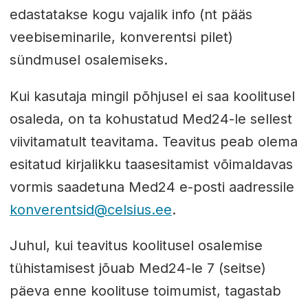
edastatakse kogu vajalik info (nt pääs
veebiseminarile, konverentsi pilet)
sündmusel osalemiseks.
Kui kasutaja mingil põhjusel ei saa koolitusel
osaleda, on ta kohustatud Med24-le sellest
viivitamatult teavitama. Teavitus peab olema
esitatud kirjalikku taasesitamist võimaldavas
vormis saadetuna Med24 e-posti aadressile
konverentsid@celsius.ee
.
Juhul, kui teavitus koolitusel osalemise
tühistamisest jõuab Med24-le 7 (seitse)
päeva enne koolituse toimumist, tagastab