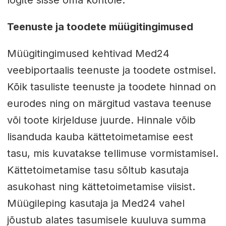
logite sisse oma kontole.
Teenuste ja toodete müügitingimused
Müügitingimused kehtivad Med24
veebiportaalis teenuste ja toodete ostmisel.
Kõik tasuliste teenuste ja toodete hinnad on
eurodes ning on märgitud vastava teenuse
või toote kirjelduse juurde. Hinnale võib
lisanduda kauba kättetoimetamise eest
tasu, mis kuvatakse tellimuse vormistamisel.
Kättetoimetamise tasu sõltub kasutaja
asukohast ning kättetoimetamise viisist.
Müügileping kasutaja ja Med24 vahel
jõustub alates tasumisele kuuluva summa