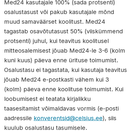
Med24 kasutajale 100% (sada protsenti)
osalustasust või pakub kasutajale mõnd
muud samaväärset koolitust. Med24
tagastab osavõtutasust 50% (viiskümmend
protsenti) juhul, kui teavitus koolitusel
mitteosalemisest jõuab Med24-le 3-6 (kolm
kuni kuus) päeva enne ürituse toimumist.
Osalustasu ei tagastata, kui kasutaja teavitus
jõuab Med24 e-postkasti vähem kui 3
(kolm) päeva enne koolituse toimumist. Kui
loobumisest ei teatata kirjalikku
taasesitamist võimaldavas vormis (e-posti
aadressile
konverentsid@celsius.ee
), siis
kuulub osalustasu tasumisele.