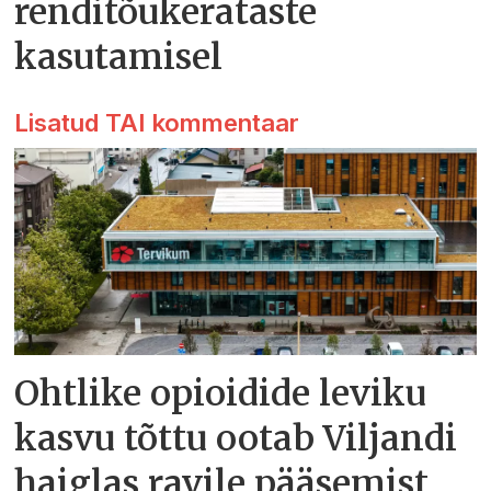
renditõukerataste
kasutamisel
Lisatud TAI kommentaar
Ohtlike opioidide leviku
kasvu tõttu ootab Viljandi
haiglas ravile pääsemist