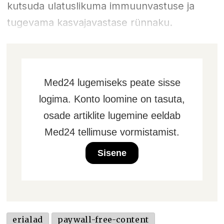
kutsuda ulatuslikuma immuunvastuse ja
tugevama kasvajavastase rünnaku.
Med24 lugemiseks peate sisse
logima. Konto loomine on tasuta,
osade artiklite lugemine eeldab
Med24 tellimuse vormistamist.
Sisene
erialad
paywall-free-content