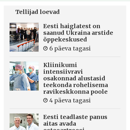
Tellijad loevad
Eesti haiglatest on
saanud Ukraina arstide
õppekeskused
6 päeva tagasi
Kliinikumi
intensiivravi
osakonnad alustasid
teekonda rohelisema
ravikeskkonna poole
4 päeva tagasi
Eesti teadlaste panus
aitas avada