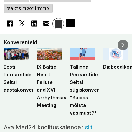
vaktsineerimine
Konverentsid
Eesti
IX Baltic
Tallinna
Diabeediko
Perearstide
Heart
Perearstide
Seltsi
Failure
Seltsi
aastakonverents
and XVI
sügiskonverents
Arrhythmias
"Kuidas
Meeting
mõista
väsimust?"
Ava Med24 koolituskalender
siit