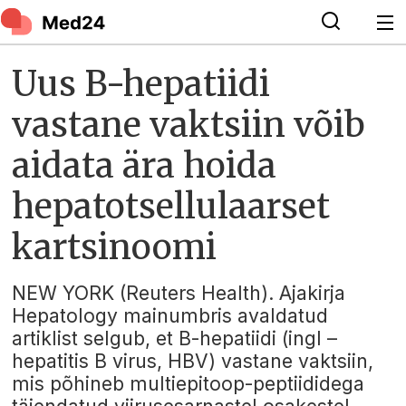
Uus B-hepatiidi
vastane vaktsiin võib
aidata ära hoida
hepatotsellulaarset
kartsinoomi
NEW YORK (Reuters Health). Ajakirja
Hepatology mainumbris avaldatud
artiklist selgub, et B-hepatiidi (ingl –
hepatitis B virus, HBV) vastane vaktsiin,
mis põhineb multiepitoop-peptiididega