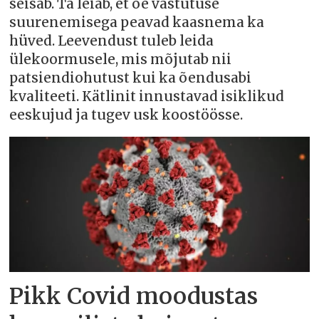
seisab. Ta leiab, et õe vastutuse
suurenemisega peavad kaasnema ka
hüved. Leevendust tuleb leida
ülekoormusele, mis mõjutab nii
patsiendiohutust kui ka õendusabi
kvaliteeti. Kätlinit innustavad isiklikud
eeskujud ja tugev usk koostöösse.
Pikk Covid moodustas