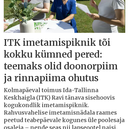
ITK imetamispiknik tõi
kokku kümned pered:
teemaks olid doonorpiim
ja rinnapiima ohutus
Kolmapäeval toimus Ida-Tallinna
Keskhaigla (ITK) Ravi tänava sisehoovis
kogukondlik imetamispiknik.
Rahvusvahelise imetamisnädala raames
peetud teabepäevale kogunes üle poolesaja
osaleja – nende seas nii lapseootel naisi,