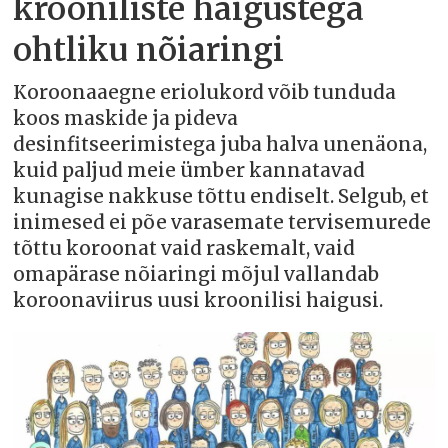
krooniliste haigustega
ohtliku nõiaringi
Koroonaaegne eriolukord võib tunduda
koos maskide ja pideva
desinfitseerimistega juba halva unenäona,
kuid paljud meie ümber kannatavad
kunagise nakkuse tõttu endiselt. Selgub, et
inimesed ei põe varasemate tervisemurede
tõttu koroonat vaid raskemalt, vaid
omapärase nõiaringi mõjul vallandab
koroonaviirus uusi kroonilisi haigusi.