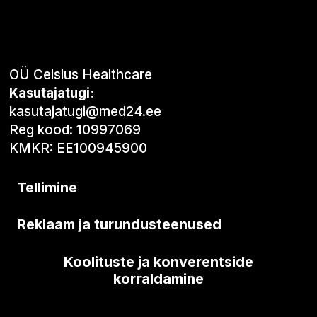
OÜ Celsius Healthcare
Kasutajatugi:
kasutajatugi@med24.ee
Reg kood: 10997069
KMKR: EE100945900
Tellimine
Reklaam ja turundusteenused
Koolituste ja konverentside
korraldamine