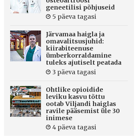
osteoartroosi
geneetilisi põhjuseid
5 päeva tagasi
Järvamaa haigla ja
omavalitsusjuhid:
kiirabiteenuse
ümberkorraldamine
tuleks ajutiselt peatada
3 päeva tagasi
Ohtlike opioidide
leviku kasvu tõttu
ootab Viljandi haiglas
ravile pääsemist üle 30
inimese
4 päeva tagasi