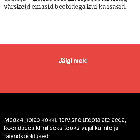
värskeid emasid beebidega kui ka isasid.
Jälgi meid
Med24 hoiab kokku tervishoiutöötajate aega,
koondades kliiniliseks tööks vajaliku info ja
täiendkoolitused.