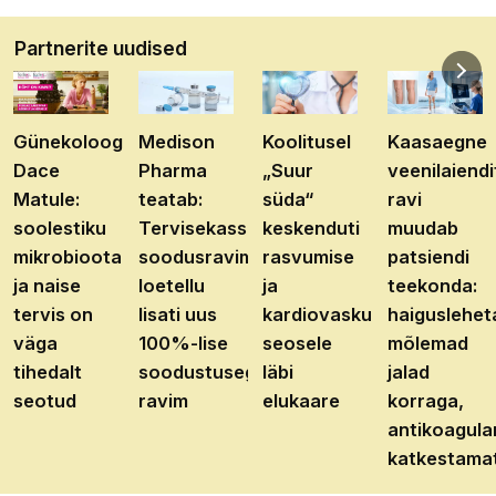
Partnerite uudised
Günekoloog
Medison
Koolitusel
Kaasaegne
Dace
Pharma
„Suur
veenilaiendi
Matule:
teatab:
süda“
ravi
soolestiku
Tervisekassa
keskenduti
muudab
mikrobioota
soodusravimite
rasvumise
patsiendi
ja naise
loetellu
ja
teekonda:
tervis on
lisati uus
kardiovaskulaarhaiguste
haiguslehet
väga
100%-lise
seosele
mõlemad
tihedalt
soodustusega
läbi
jalad
seotud
ravim
elukaare
korraga,
antikoagula
katkestama