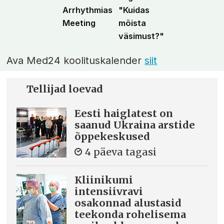
Arrhythmias
"Kuidas
Meeting
mõista
väsimust?"
Ava Med24 koolituskalender
siit
Tellijad loevad
Eesti haiglatest on
saanud Ukraina arstide
õppekeskused
4 päeva tagasi
Kliinikumi
intensiivravi
osakonnad alustasid
teekonda rohelisema