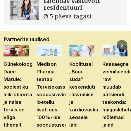
täiendav vastuvõtt
residentuuri
5 päeva tagasi
Partnerite uudised
Günekoloog
Medison
Koolitusel
Kaasaegne
Dace
Pharma
„Suur
veenilaiendi
Matule:
teatab:
süda“
ravi
soolestiku
Tervisekassa
keskenduti
muudab
mikrobioota
soodusravimite
rasvumise
patsiendi
ja naise
loetellu
ja
teekonda:
tervis on
lisati uus
kardiovaskulaarhaiguste
haiguslehet
väga
100%-lise
seosele
mõlemad
tihedalt
soodustusega
läbi
jalad