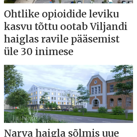
Ohtlike opioidide leviku
kasvu tõttu ootab Viljandi
haiglas ravile pääsemist
üle 30 inimese
Narva haigla sõlmis uue