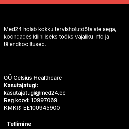
Med24 hoiab kokku tervishoiutöötajate aega,
koondades kliiniliseks tööks vajaliku info ja
täiendkoolitused.
OÜ Celsius Healthcare
Kasutajatugi:
kasutajatugi@med24.ee
Reg kood: 10997069
KMKR: EE100945900
Tellimine