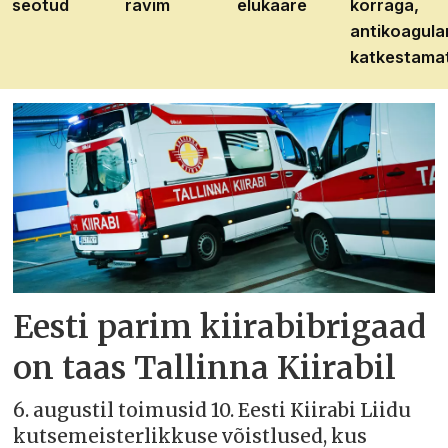
seotud
ravim
elukaare
korraga,
antikoagula
katkestama
Eesti parim kiirabibrigaad
on taas Tallinna Kiirabil
6. augustil toimusid 10. Eesti Kiirabi Liidu
kutsemeisterlikkuse võistlused, kus