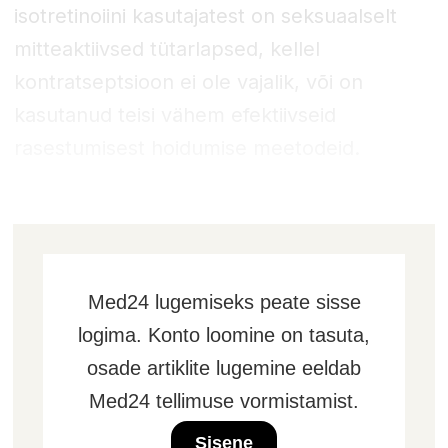
isotretinoiini kasutajatest on seksuaalselt
mitteaktiivsed tütarlapsed, kellel
kontratseptsioon ei ole vajalik, või on
kasutanud teisi vähem efektiivseid
rasestumisest hoidumise meetodeid.
Med24 lugemiseks peate sisse
logima. Konto loomine on tasuta,
osade artiklite lugemine eeldab
Med24 tellimuse vormistamist.
Sisene