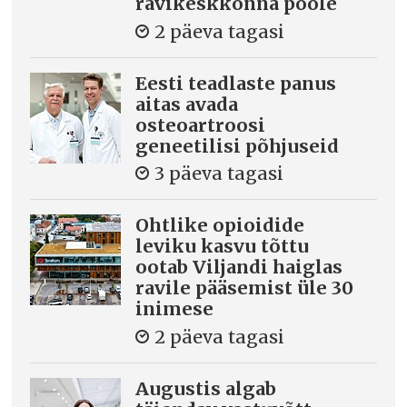
ravikeskkonna poole
2 päeva tagasi
Eesti teadlaste panus
aitas avada
osteoartroosi
geneetilisi põhjuseid
3 päeva tagasi
Ohtlike opioidide
leviku kasvu tõttu
ootab Viljandi haiglas
ravile pääsemist üle 30
inimese
2 päeva tagasi
Augustis algab