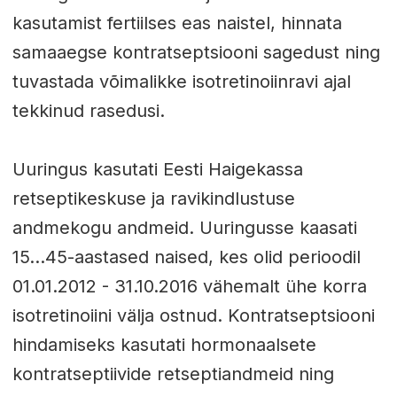
kasutamist fertiilses eas naistel, hinnata
samaaegse kontratseptsiooni sagedust ning
tuvastada võimalikke isotretinoiinravi ajal
tekkinud rasedusi.
Uuringus kasutati Eesti Haigekassa
retseptikeskuse ja ravikindlustuse
andmekogu andmeid. Uuringusse kaasati
15...45-aastased naised, kes olid perioodil
01.01.2012 - 31.10.2016 vähemalt ühe korra
isotretinoiini välja ostnud. Kontratseptsiooni
hindamiseks kasutati hormonaalsete
kontratseptiivide retseptiandmeid ning