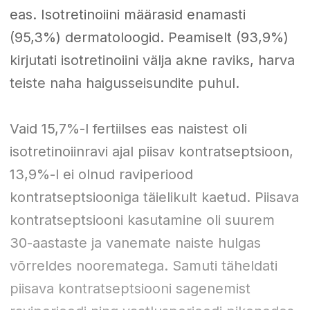
eas. Isotretinoiini määrasid enamasti
(95,3%) dermatoloogid. Peamiselt (93,9%)
kirjutati isotretinoiini välja akne raviks, harva
teiste naha haigusseisundite puhul.
Vaid 15,7%-l fertiilses eas naistest oli
isotretinoiinravi ajal piisav kontratseptsioon,
13,9%-l ei olnud raviperiood
kontratseptsiooniga täielikult kaetud. Piisava
kontratseptsiooni kasutamine oli suurem
30-aastaste ja vanemate naiste hulgas
võrreldes noorematega. Samuti täheldati
piisava kontratseptsiooni sagenemist