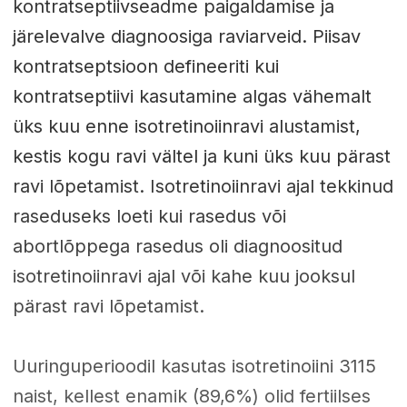
kontratseptiivseadme paigaldamise ja
järelevalve diagnoosiga raviarveid. Piisav
kontratseptsioon defineeriti kui
kontratseptiivi kasutamine algas vähemalt
üks kuu enne isotretinoiinravi alustamist,
kestis kogu ravi vältel ja kuni üks kuu pärast
ravi lõpetamist. Isotretinoiinravi ajal tekkinud
raseduseks loeti kui rasedus või
abortlõppega rasedus oli diagnoositud
isotretinoiinravi ajal või kahe kuu jooksul
pärast ravi lõpetamist.
Uuringuperioodil kasutas isotretinoiini 3115
naist, kellest enamik (89,6%) olid fertiilses