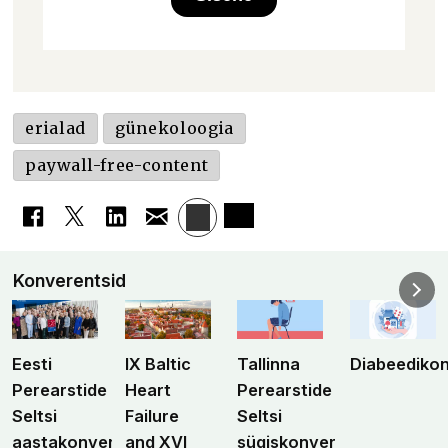
erialad
günekoloogia
paywall-free-content
Konverentsid
Eesti
IX Baltic
Tallinna
Diabeediko
Perearstide
Heart
Perearstide
Seltsi
Failure
Seltsi
aastakonverents
and XVI
sügiskonverents