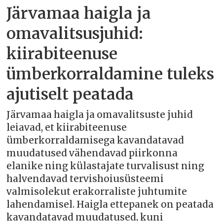
Järvamaa haigla ja
omavalitsusjuhid:
kiirabiteenuse
ümberkorraldamine tuleks
ajutiselt peatada
Järvamaa haigla ja omavalitsuste juhid
leiavad, et kiirabiteenuse
ümberkorraldamisega kavandatavad
muudatused vähendavad piirkonna
elanike ning külastajate turvalisust ning
halvendavad tervishoiusüsteemi
valmisolekut erakorraliste juhtumite
lahendamisel. Haigla ettepanek on peatada
kavandatavad muudatused, kuni