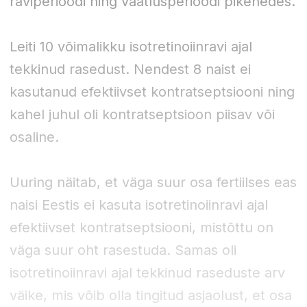
raviperioodi ning vaatlusperioodi pikenedes.
Leiti 10 võimalikku isotretinoiinravi ajal
tekkinud rasedust. Nendest 8 naist ei
kasutanud efektiivset kontratseptsiooni ning
kahel juhul oli kontratseptsioon piisav või
osaline.
Uuring näitab, et väga suur osa fertiilses eas
naisi Eestis ei kasuta isotretinoiinravi ajal
efektiivset kontratseptsiooni, mistõttu on
väga suur oht rasestuda. Samas oli
isotretinoiinravi ajal tekkinud raseduste arv
väike, mis võib olla tingitud asjaolust, et osa