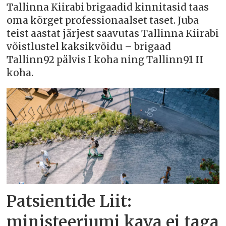
Tallinna Kiirabi brigaadid kinnitasid taas
oma kõrget professionaalset taset. Juba
teist aastat järjest saavutas Tallinna Kiirabi
võistlustel kaksikvõidu – brigaad
Tallinn92 pälvis I koha ning Tallinn91 II
koha.
Patsientide Liit:
ministeeriumi kava ei taga