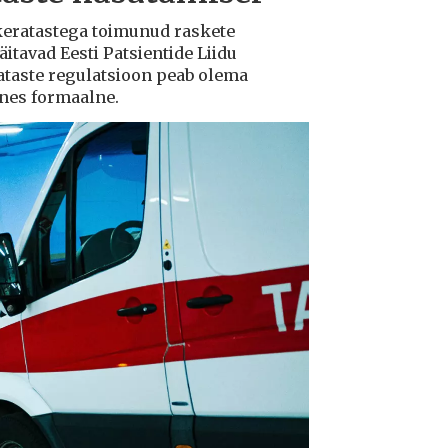
ukeratastega toimunud raskete
tavad Eesti Patsientide Liidu
ataste regulatsioon peab olema
ksnes formaalne.