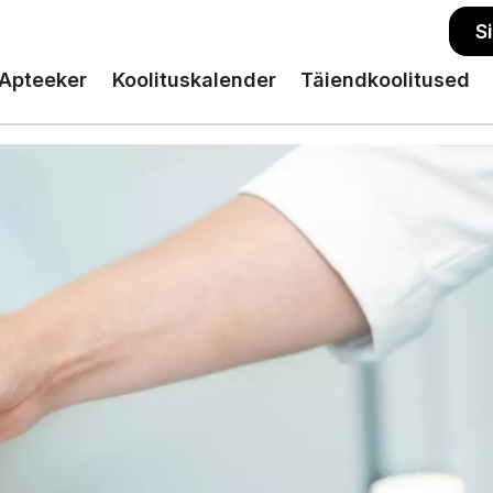
S
Apteeker
Koolituskalender
Täiendkoolitused