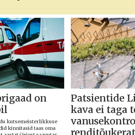
brigaad on
Patsientide L
il
kava ei taga 
vanusekontro
Liidu kutsemeisterlikkuse
adid kinnitasid taas oma
renditõukera
t aastat järjest saavutas