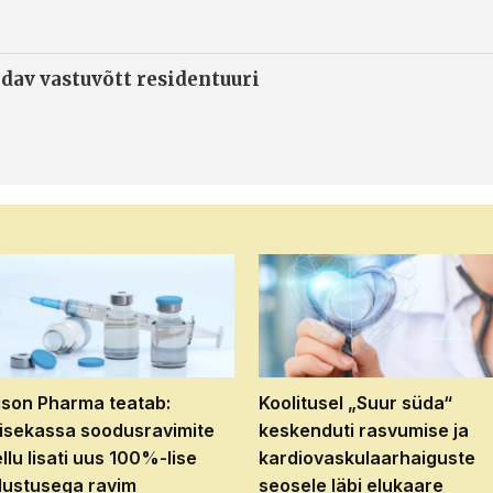
ndav vastuvõtt residentuuri
son Pharma teatab:
Koolitusel „Suur süda“
isekassa soodusravimite
keskenduti rasvumise ja
ellu lisati uus 100%-lise
kardiovaskulaarhaiguste
ustusega ravim
seosele läbi elukaare