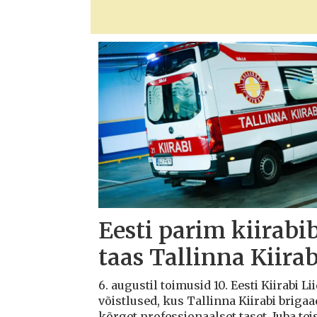
Eesti parim kiirabi
taas Tallinna Kiirab
6. augustil toimusid 10. Eesti Kiirabi 
võistlused, kus Tallinna Kiirabi briga
kõrget professionaalset taset. Juba teis