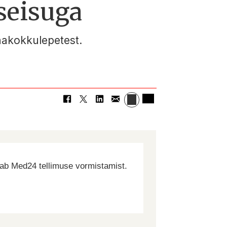
seisuga
nakokkulepetest.
dab Med24 tellimuse vormistamist.