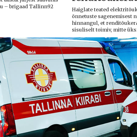
du – brigaad Tallinn92
Haiglate teated elektritõ
õnnetuste sagenemisest näi
hinnangul, et renditõuker
sisuliselt toimiv, mitte ü