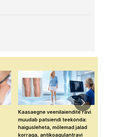
Kaasaegne veenilaiendite ravi
Veebiseminar:
muudab patsiendi teekonda:
patsiendi neere
haigusleheta, mõlemad jalad
tema tulevikku
korraga, antikoagulantravi