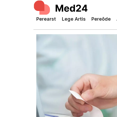
Perearst
Lege Artis
Pereõde