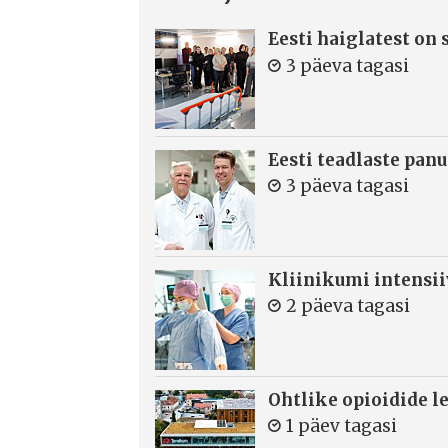
Eesti haiglatest on
3 päeva tagasi
Eesti teadlaste panu
3 päeva tagasi
Kliinikumi intensi
2 päeva tagasi
Ohtlike opioidide le
1 päev tagasi