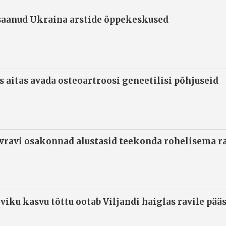
 saanud Ukraina arstide õppekeskused
s aitas avada osteoartroosi geneetilisi põhjuseid
ivravi osakonnad alustasid teekonda rohelisema 
viku kasvu tõttu ootab Viljandi haiglas ravile pää