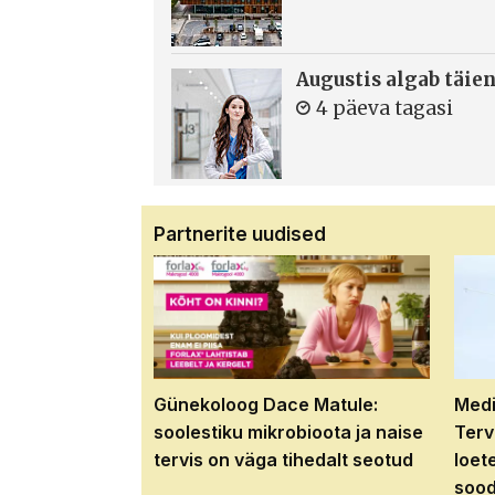
Augustis algab täie
4 päeva tagasi
Partnerite uudised
Günekoloog Dace Matule:
Medi
soolestiku mikrobioota ja naise
Terv
tervis on väga tihedalt seotud
loet
sood