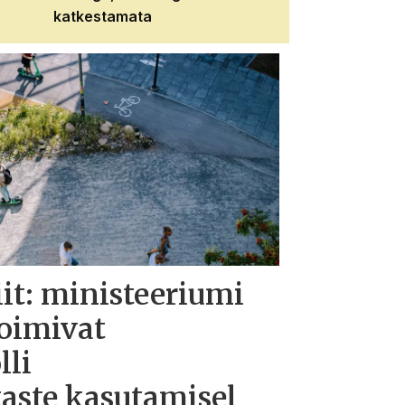
katkestamata
iit: ministeeriumi
toimivat
lli
taste kasutamisel