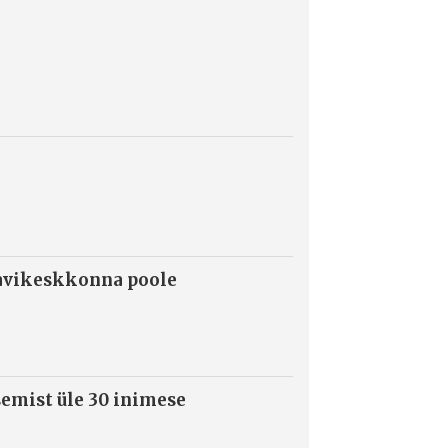
ravikeskkonna poole
semist üle 30 inimese