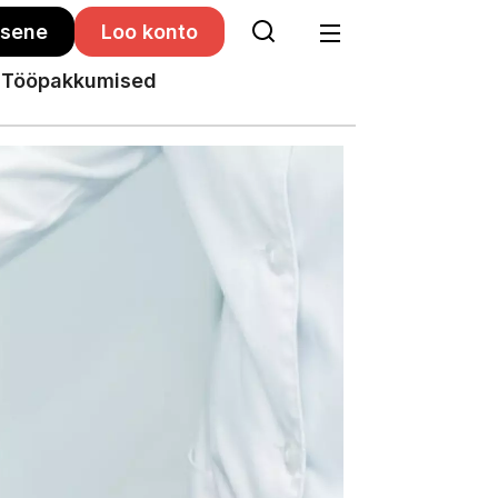
isene
Loo konto
Tööpakkumised