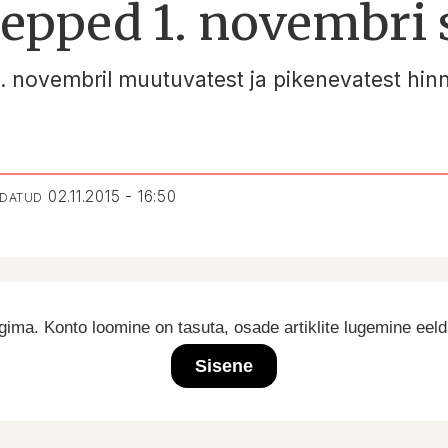
pped 1. novembri 
1. novembril muutuvatest ja pikenevatest hin
02.11.2015 - 16:50
NDATUD
ima. Konto loomine on tasuta, osade artiklite lugemine eel
Sisene