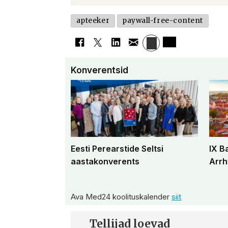
apteeker
paywall-free-content
Konverentsid
Eesti Perearstide Seltsi
IX B
aastakonverents
Arrh
Ava Med24 koolituskalender
siit
Tellijad loevad